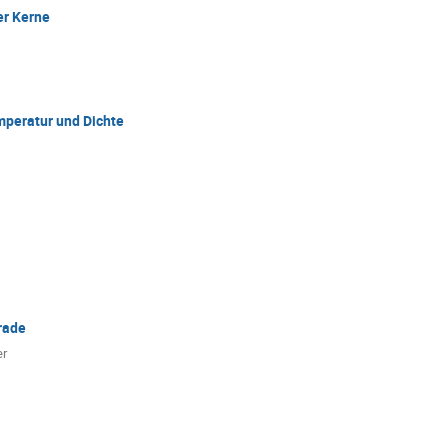
er Kerne
mperatur und Dichte
rade
er