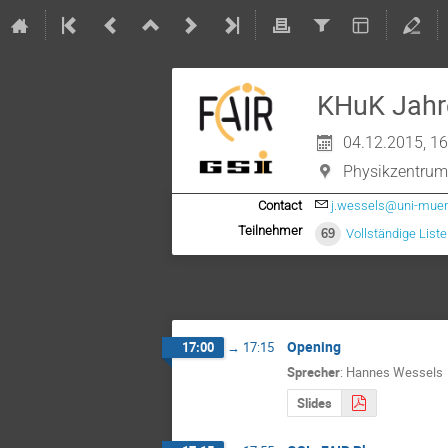
KHuK Jahr
04.12.2015, 16
Physikzentrum
Contact
j.wessels@uni-muen
Teilnehmer
69
Vollständige List
Opening
17:00
→
17:15
Sprecher
:
Hannes Wessels
Slides