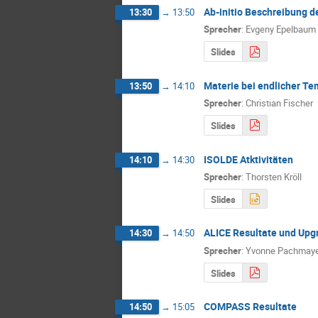
Ab-initio Beschreibung d
13:30
→
13:50
Sprecher
:
Evgeny Epelbaum
Slides
Materie bei endlicher Te
13:50
→
14:10
Sprecher
:
Christian Fischer
Slides
ISOLDE Atktivitäten
14:10
→
14:30
Sprecher
:
Thorsten Kröll
Slides
ALICE Resultate und Upg
14:30
→
14:50
Sprecher
:
Yvonne Pachmay
Slides
COMPASS Resultate
14:50
→
15:05