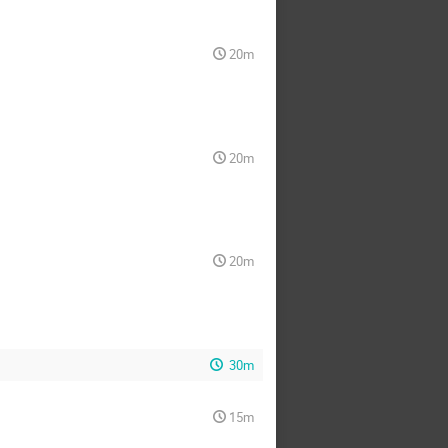
20m
20m
20m
30m
15m