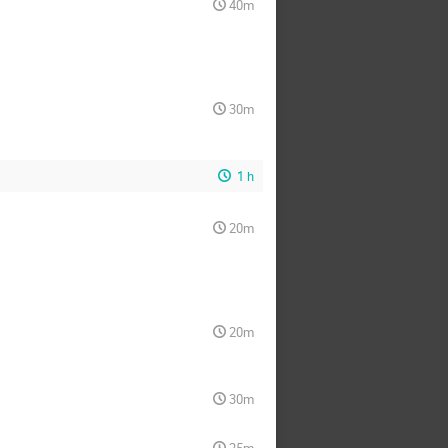
40m
30m
1 h
20m
20m
30m
25m