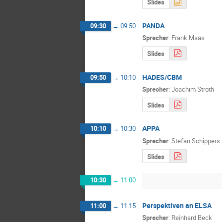
Slides
PANDA
09:30
→
09:50
Sprecher
:
Frank Maas
Slides
HADES/CBM
09:50
→
10:10
Sprecher
:
Joachim Stroth
Slides
APPA
10:10
→
10:30
Sprecher
:
Stefan Schippers
Slides
10:30
→
11:00
Perspektiven an ELSA
11:00
→
11:15
Sprecher
:
Reinhard Beck