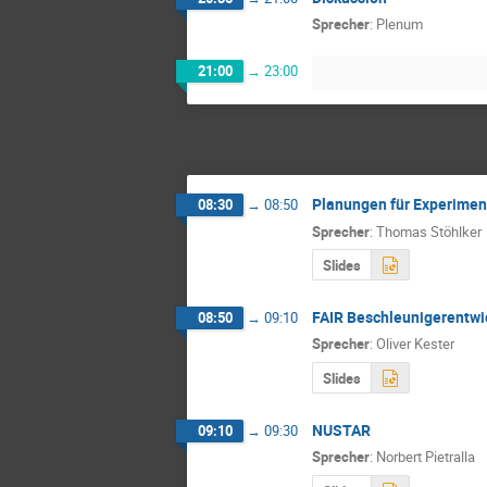
Sprecher
:
Plenum
21:00
→
23:00
Planungen für Experimen
08:30
→
08:50
Sprecher
:
Thomas Stöhlker
Slides
FAIR Beschleunigerentwi
08:50
→
09:10
Sprecher
:
Oliver Kester
Slides
NUSTAR
09:10
→
09:30
Sprecher
:
Norbert Pietralla