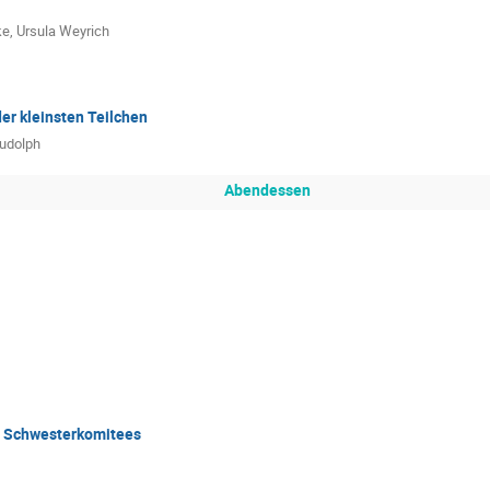
ke
,
Ursula Weyrich
er kleinsten Teilchen
Rudolph
Abendessen
n Schwesterkomitees