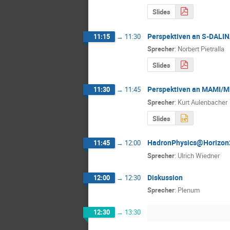
Slides
Perspektiven an S-DALI
11:15
→
11:30
Sprecher
:
Norbert Pietralla
Slides
Perspektiven an MAMI/
11:30
→
11:45
Sprecher
:
Kurt Aulenbacher
Slides
HadronPhysics@Horizon
11:45
→
12:00
Sprecher
:
Ulrich Wiedner
Diskussion
12:00
→
12:30
Sprecher
:
Plenum
12:30
→
13:30