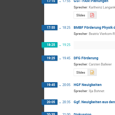
GSI - FAIR Planungen
17:15
→
17:55
Sprecher
:
Karlheinz Langan
Slides
BMBF Förderung Physik d
17:55
→
18:25
Sprecher
:
Beatrix Vierkorn-
18:25
→
19:25
DFG Förderung
19:25
→
19:45
Sprecher
:
Carsten Balleier
Slides
HGF Neuigkeiten
19:45
→
20:05
Sprecher
:
Ilja Bohnet
Ggf. Neuigkeiten aus de
20:05
→
20:35
Diskussion
20:35
→
21:00