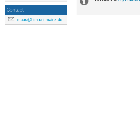
Extra
Contact
Information
maas@him.uni-mainz.de