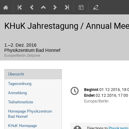
KHuK Jahrestagung / Annual Mee
1.–2. Dez. 2016
Physikzentrum Bad Honnef
Europe/Berlin Zeitzone
Veranstaltungsmenü
Übersicht
Tagesordnung
Konferenzinformatio
Beginnt
01.12.2016, 18:
Datum/Zeit
Anmeldung
Endet
02.12.2016, 17:00
Alle
Europe/Berlin
Teilnehmerliste
Zeiten
Homepage Physikzentrum
in
Bad Honnef
Europe/Berlin
KHuK Homepage
Directions to 
Physikzentr