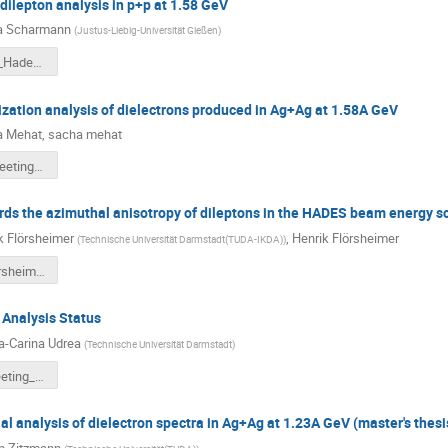
dilepton analysis in p+p at 1.58 GeV
a Scharmann
(
Justus-Liebig-Universität Gießen
)
2026.06.22_HadesAnalysisMeeting.pdf
zation analysis of dielectrons produced in Ag+Ag at 1.58A GeV
a Mehat
,
sacha mehat
analysis_meeting_22_06_27_toward_pola.pdf
rds the azimuthal anisotropy of dileptons in the HADES beam energy s
k Flörsheimer
,
Henrik Flörsheimer
(
Technische Universität Darmstadt(TUDA-IKDA)
)
henrik_floersheimer_VIII HADES_physics analysis meeting 2026-2.pdf
 Analysis Status
na-Carina Udrea
(
Technische Universität Darmstadt
)
AnalysisMeeting_2026.pdf
ial analysis of dielectron spectra in Ag+Ag at 1.23A GeV (master's thesi
pp Zitzmann