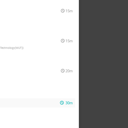
15m
15m
f Technology(WUT)
)
20m
30m