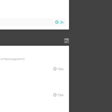
2h
y of Technology(WUT)
)
15m
15m