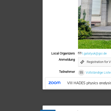
Local Organizers
t.galatyuk@gsi.de
Anmeldung
Registration for 
Teilnehmer
55
Vollständige List
VIII HADES physics analysi