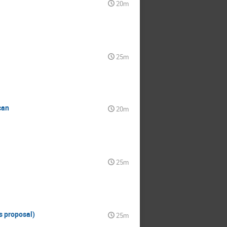
20m
25m
can
20m
25m
s proposal)
25m