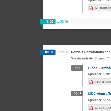
18:00
→
20:00
Particle Correlations an
09:00
→
12:05
Vorsitzende der Sitzung
:
Ch
Global Lambda 
09:00
Sprecher
:
Floria
MDC wires effe
09:15
Sprecher
:
Anna