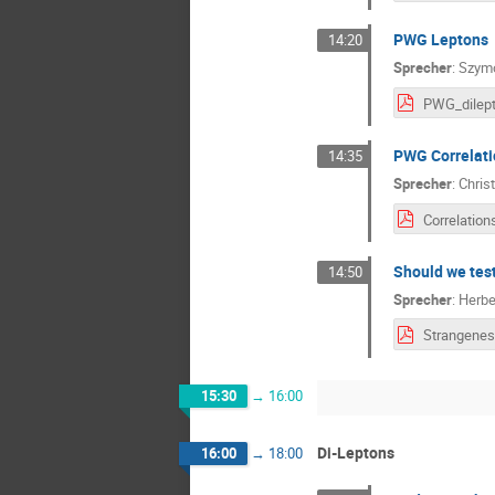
PWG Leptons
14:20
Sprecher
:
Szym
PWG Correlati
14:35
Sprecher
:
Chris
Should we test
14:50
Sprecher
:
Herbe
15:30
→
16:00
Di-Leptons
16:00
→
18:00