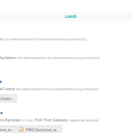
Lunch
ov
(
GSI Helmholtzzentrum für Schwerionenforschung GmbH(GSI)
)
Rustamov
(
GSI Helmholtzzentrum für Schwerionenforschung GmbH(GSI)
)
s
l Lorenz
(
GSI Helmholtzzentrum für Schwerionenforschung GmbH(GSI)
)
overviewIncHadrons0626.pdf
es
ice Ramstein
,
Prof.
Piotr Salabura
(
IJCLab
)
(
Jagiellonian University
)
PWG-Exclusive_rep_June2026.pdf
PWG-Exclusive_rep_June2026.pptx