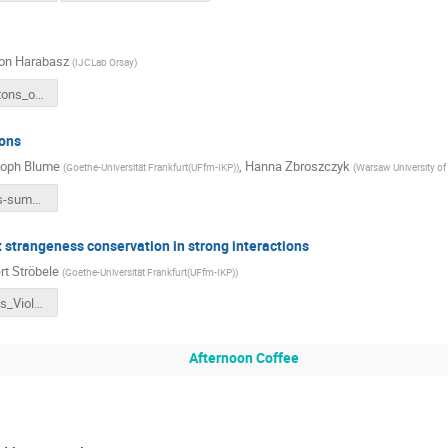
on Harabasz
(
IJCLab Orsay
)
PWG_dileptons_overview_Jun2026.pdf
ons
toph Blume
,
Hanna Zbroszczyk
(
Goethe-Universität Frankfurt(UFfm-IKP)
)
(
Warsaw University o
Correlations-summary-corr-flow-AM.pdf
 strangeness conservation in strong interactions
rt Ströbele
(
Goethe-Universität Frankfurt(UFfm-IKP)
)
Strangeness_Violation-talk.pdf
Afternoon Coffee