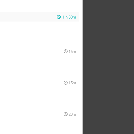
1 h 30m
15m
15m
20m