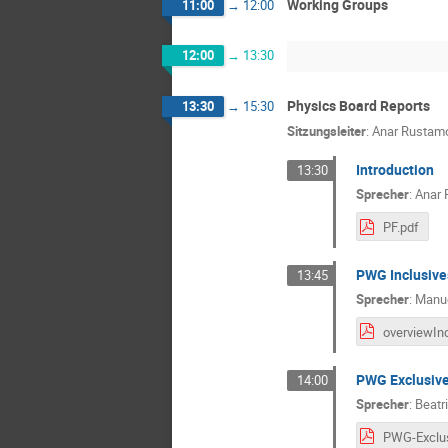
Working Groups
11:00
→
12:00
12:00
→
13:30
Physics Board Reports
13:30
→
15:30
Sitzungsleiter
:
Anar Rustam
Introduction
13:30
Sprecher
:
Anar 
PF.pdf
PWG Inclusive
13:45
Sprecher
:
Manue
PWG Exclusiv
14:00
Sprecher
:
Beatr