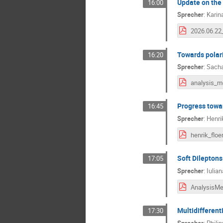
Update on the 
16:00
Sprecher
:
Karin
Towards polari
16:20
Sprecher
:
Sach
Progress towa
16:45
Sprecher
:
Henri
Soft Dileptons
17:05
Sprecher
:
Iulia
Multidifferent
17:30
Sprecher
:
Phili