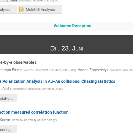
(
Technische Universität(TUDA)
)
MultiDiffAnalysis_PZ.pdf
MultiDiffAnalysis_PZ.pptx
Welcome Reception
Di., 23. Juni
d e-by-e observables
ristoph Blume
,
Hanna Zbroszczyk
(
Goethe-Universität Frankfurt(UFfm-IKP)
)
(
Warsaw Universit
Polarization Analysis in Au+Au collisions: Chasing statistics
n Alef
(
Technische Universität Darmstadt (TUD)
)
GlobalLambdaPolarizationAuAu800.pdf
ct on measured correlation function
 Kodym
(
Warsaw University of Technology
)
Analysis_Meeting.pdf