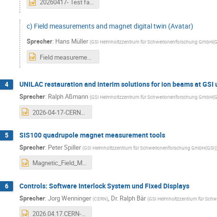
20260417- Test facilities and CERN activities compressed.pptx
c) Field measurements and magnet digital twin (Avatar)
Sprecher
:
Hans Müller
(
GSI Helmholtzzentrum für Schwerionenforschung GmbH(G
Field measurements and magnet digital twin (Avatar)-steering-board_HM_SR.pptx
UNILAC restauration and interim solutions for ion beams at GSI
4
Sprecher
:
Ralph Aßmann
(
GSI Helmholtzzentrum für Schwerionenforschung GmbH(G
2026-04-17-CERN-GSI-Assmann-out2.pptx
SIS100 quadrupole magnet measurement tools
5
Sprecher
:
Peter Spiller
(
GSI Helmholtzzentrum für Schwerionenforschung GmbH(GSI)
Magnetic_Field_Measurement_26.pptx
Controls: Software Interlock System und Fixed Displays
6
Sprecher
:
Jorg Wenninger
,
Dr.
Ralph Bär
(
CERN
)
(
GSI Helmholtzzentrum für Sch
2026.04.17.CERN-GSI-meeting.SW.V2.pptx