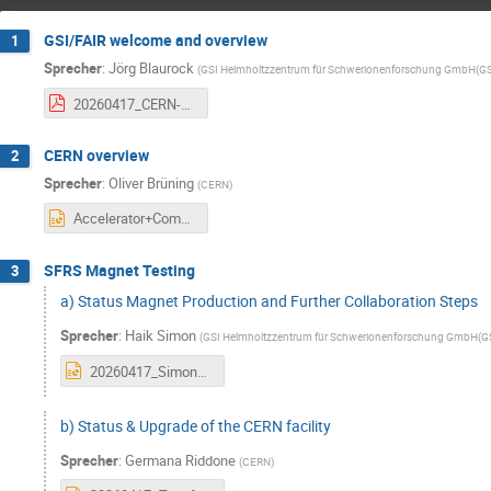
GSI/FAIR welcome and overview
1
Sprecher
:
Jörg Blaurock
(
GSI Helmholtzzentrum für Schwerionenforschung GmbH(GS
20260417_CERN-GSI-Collaboration-Meeting_short_Rev01.pdf
CERN overview
2
Sprecher
:
Oliver Brüning
(
CERN
)
Accelerator+Complex+Status-GSI-V2.pptx
SFRS Magnet Testing
3
a) Status Magnet Production and Further Collaboration Steps
Sprecher
:
Haik Simon
(
GSI Helmholtzzentrum für Schwerionenforschung GmbH(G
20260417_Simon_CERN-GSI_Steering-meeting_v3.1-shown.pptx
b) Status & Upgrade of the CERN facility
Sprecher
:
Germana Riddone
(
CERN
)