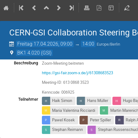
CERN-GSI Collaboration Steering 
Freitag 17.04.2026, 09:00
→
14:00
Europe/Berlin
BK1 4.020 (GSI)
Zoom-Meeting beitreten
Beschreibung
https://gsi-fair.zoom-x.de/j/61308683523
Meeting-ID: 613 0868 3523
Kenncode: 006925
Teilnehmer
Haik Simon
Hans Müller
Hugo Ba
Maria Valentina Ricciardi
Martin Marenic
Pawel Kosek
Peter Spiller
Ralph
Stephan Reimann
Stephan Russenschuc