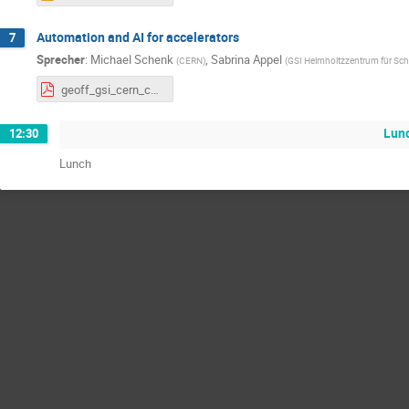
Automation and AI for accelerators
7
Sprecher
:
Michael Schenk
,
Sabrina Appel
(
CERN
)
(
GSI Helmholtzzentrum für S
geoff_gsi_cern_collab_170426_v2.pdf
Lun
12:30
Lunch