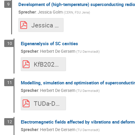
9
Development of (high-temperature) superconducting radio 
Sprecher
:
Jessica Golm
(
CERN, FSU Jena
)
Jessica Golm.pdf
10
Eigenanalysis of SC cavities
Sprecher
:
Herbert De Gersem
(
TU Darmstadt
)
KfB2020_EigenvalueSensitivities.pdf
11
Modelling, simulation and optimisation of superconduct
Sprecher
:
Herbert De Gersem
(
TU Darmstadt
)
TUDa-DeGersem-SCmagnet.pdf
12
Electromagnetic fields affected by vibrations and deform
Sprecher
:
Herbert De Gersem
(
TU Darmstadt
)