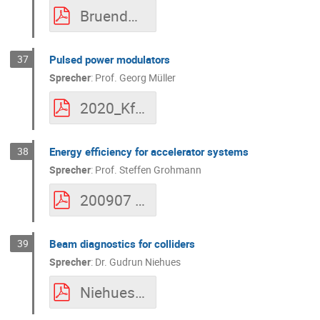
Bruendermann_2020_KfB_PkT_KIT_Machine_Learning_App.pdf
37
Pulsed power modulators
Sprecher
:
Prof.
Georg Müller
2020_KfB_Verbundforschung_PTK_KIT_pulsed_power_Mueller.pdf
38
Energy efficiency for accelerator systems
Sprecher
:
Prof.
Steffen Grohmann
200907 KfB Meeting_KIT_Grohmann.pdf
39
Beam diagnostics for colliders
Sprecher
:
Dr.
Gudrun Niehues
Niehues-2020_KfB-KIT-DiagnosticsColliders.pdf