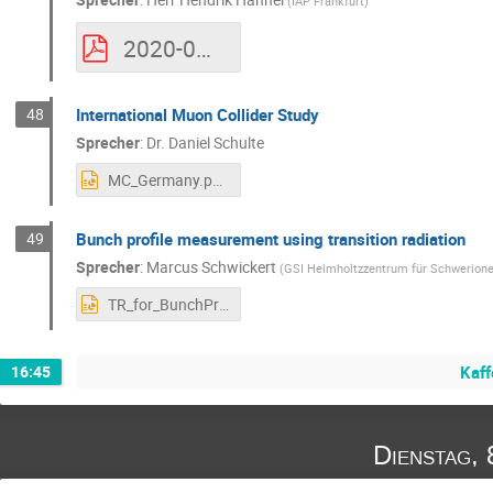
(
IAP Frankfurt
)
2020-09-07-Haehnel-KfB.pdf
48
International Muon Collider Study
Sprecher
:
Dr.
Daniel Schulte
MC_Germany.pptx
49
Bunch profile measurement using transition radiation
Sprecher
:
Marcus Schwickert
(
GSI Helmholtzzentrum für Schwerio
TR_for_BunchProfile_Verbundforschung.pptx
16:45
Kaff
Dienstag, 