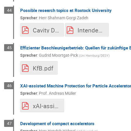
44
Possible research topics at Rostock University
Sprecher
:
Herr
Shahnam Gorgi Zadeh
Cavity Design Study for the International Muon Collider.pdf
Intended contributions to TOSCA.pdf
45
Effizienter Beschleunigerbetrieb: Quellen für zukünftige 
Sprecher
:
Gudrid Moortgat-Pick
(
Uni Hamburg/DESY
)
KfB.pdf
46
XAI-assisted Machine Protection for Particle Accelerato
Sprecher
:
Prof.
Andreas Müller
xAI-assisted Machine Protection for Particle Accelerators
47
Development of compact accelerators
Sprecher
:
Herr
Hendrik Hähnel