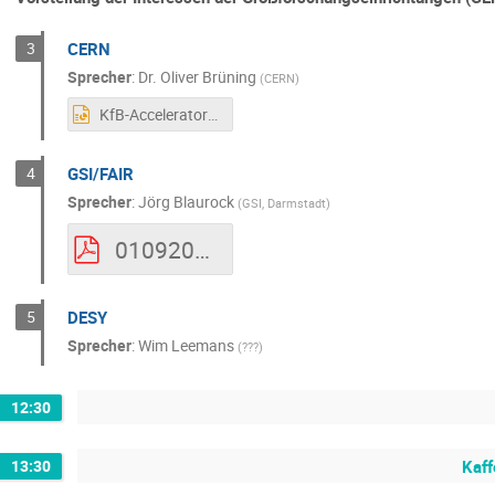
3
CERN
Sprecher
:
Dr.
Oliver Brüning
(
CERN
)
KfB-Accelerators-at-CERN-V1.pptx
4
GSI/FAIR
Sprecher
:
Jörg Blaurock
(
GSI, Darmstadt
)
01092020_GSI-FAIR-Verbundforschung_v05.pdf
5
DESY
Sprecher
:
Wim Leemans
(
???
)
12:30
13:30
Kaff