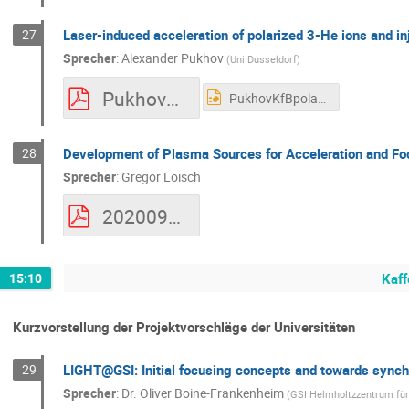
27
Laser-induced acceleration of polarized 3-He ions and inj
Sprecher
:
Alexander Pukhov
(
Uni Dusseldorf
)
PukhovKfBpolarized.pdf
PukhovKfBpolarized.pptx
28
Development of Plasma Sources for Acceleration and Foc
Sprecher
:
Gregor Loisch
20200902_KfB-Workshop_Plasma_UHH-KIT-DESY.pdf
15:10
Kaff
Kurzvorstellung der Projektvorschläge der Universitäten
29
LIGHT@GSI: Initial focusing concepts and towards synchr
Sprecher
:
Dr.
Oliver Boine-Frankenheim
(
GSI Helmholtzzentrum fü