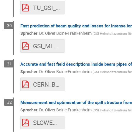
TU_GSI_LIGHT.pdf
30
Fast prediction of beam quality and losses for intense i
Sprecher
:
Dr.
Oliver Boine-Frankenheim
(
GSI Helmholtzzentrum fü
GSI_ML_OBF.pdf
31
Accurate and fast field descriptions inside beam pipes o
Sprecher
:
Dr.
Oliver Boine-Frankenheim
(
GSI Helmholtzzentrum fü
CERN_BEAMDYNAMICS.pdf
32
Measurement and optimisation of the spill structure from
Sprecher
:
Dr.
Oliver Boine-Frankenheim
(
GSI Helmholtzzentrum fü
SLOWEXTRACTION_GSI.pdf