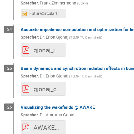
Sprecher
:
Frank Zimmermann
(
CERN
)
FutureCircularColliderStudy-StatusPlansOpportunities.pptx
24
Accurate impedance computation and optimization for lar
Sprecher
:
Dr.
Erion Gjonaj
(
TEMF, TU Darmstadt
)
gjonaj_impedances_kfb_2020.pdf
25
Beam dynamics and synchrotron radiation effects in bu
Sprecher
:
Dr.
Erion Gjonaj
(
TEMF, TU Darmstadt
)
gjonaj_csr_kfb_2020.pdf
26
Visualizing the wakefields @ AWAKE
Sprecher
:
Dr.
Amrutha Gopal
AWAKE_proposal_BMBF.pdf