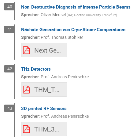
40
Non-Destructive Diagnosis of Intense Particle Beams
Sprecher
:
Oliver Meusel
(
IAP, Goethe-University Frankfurt
)
41
Nächste Generation von Cryo-Strom-Comperatoren
Sprecher
:
Prof.
Thomas Stöhlker
Next Generation of CCCs_final.pdf
42
THz Detectors
Sprecher
:
Prof.
Andreas Penirschke
THM_TUDa_THz Detector_Penirschke.pdf
43
3D printed RF Sensors
Sprecher
:
Prof.
Andreas Penirschke
THM_3D_RF_Sensors_Penirschke.pdf