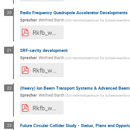
20
Radio Frequency Quadrupole Accelerator Developments
Sprecher
:
Winfried Barth
(
GSI Helmholtzzentrum für Schwerionenfor
Rkfb_workshop09-20_wbarth_1.pdf
21
SRF-cavity development
Sprecher
:
Winfried Barth
(
GSI Helmholtzzentrum für Schwerionenfor
Rkfb_workshop09-20_wbarth_2.pdf
22
(Heavy) Ion Beam Transport Systems & Advanced Bea
Sprecher
:
Winfried Barth
(
GSI Helmholtzzentrum für Schwerionenfor
Rkfb_workshop09-20_wbarth_3.pdf
23
Future Circular Collider Study - Status, Plans and Opport