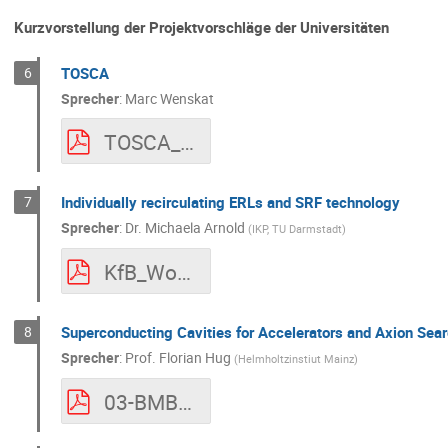
Kurzvorstellung der Projektvorschläge der Universitäten
6
TOSCA
Sprecher
:
Marc Wenskat
TOSCA_KfB.pdf
7
Individually recirculating ERLs and SRF technology
Sprecher
:
Dr.
Michaela Arnold
(
IKP, TU Darmstadt
)
KfB_Workshop_Arnold_1Sep20.pdf
8
Superconducting Cavities for Accelerators and Axion Sea
Sprecher
:
Prof.
Florian Hug
(
Helmholtzinstiut Mainz
)
03-BMBF Verbundforschungsworkshop 2020 Hug.pdf