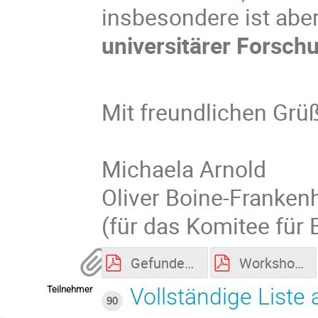
insbesondere ist abe
universitärer Forsc
Mit freundlichen Grü
Michaela Arnold
Oliver Boine-Franken
(für das Komitee für
Gefundene Verbünde.pdf
Workshop Orga.pdf
Vollständige Liste
Teilnehmer
90