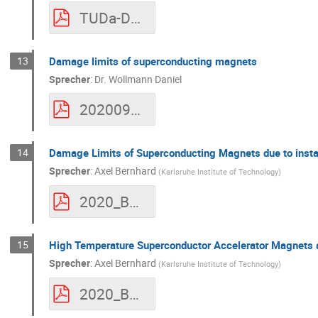
TUDa-DeGersem-Deformation.pdf
13
Damage limits of superconducting magnets
Sprecher
:
Dr.
Wollmann Daniel
20200907_DWollmann_CERN_ScMagnetDamage_BeamImpact_KfB_BMBF_Verbundforschung.pdf
14
Damage Limits of Superconducting Magnets due to inst
Sprecher
:
Axel Bernhard
(
Karlsruhe Institute of Technology
)
2020_BMBFPkT_KIT-CERN_SCMagnetDamage.pdf
15
High Temperature Superconductor Accelerator Magnets 
Sprecher
:
Axel Bernhard
(
Karlsruhe Institute of Technology
)
2020_BMBFPkT_KIT-CERN_HTSMagnets.pdf