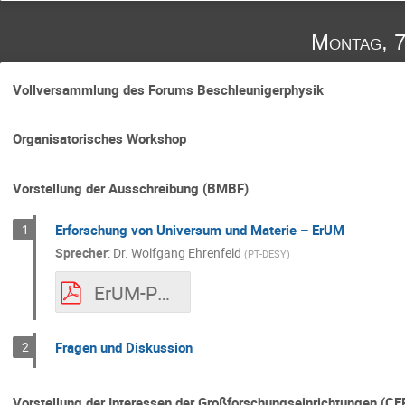
Montag, 7
Vollversammlung des Forums Beschleunigerphysik
Organisatorisches Workshop
Vorstellung der Ausschreibung (BMBF)
1
Erforschung von Universum und Materie – ErUM
Sprecher
:
Dr.
Wolfgang Ehrenfeld
(
PT-DESY
)
ErUM-PT_Beschleuniger_2020-09-07.pdf
2
Fragen und Diskussion
Vorstellung der Interessen der Großforschungseinrichtungen (CE