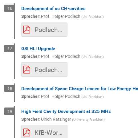
16
Development of sc CH-cavities
Sprecher
:
Prof.
Holger Podlech
(
Uni Frankfurt
)
Podlech_SLCH.pdf
17
GSI HLI Upgrade
Sprecher
:
Prof.
Holger Podlech
(
Uni Frankfurt
)
Podlech_HLI.pdf
18
Development of Space Charge Lenses for Low Energy H
Sprecher
:
Prof.
Holger Podlech
(
Uni Frankfurt
)
19
High Field Cavity Development at 325 MHz
Sprecher
:
Ulrich Ratzinger
(
University Frankfurt
)
KfB-Workshop09-20.pdf