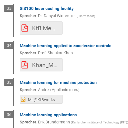
33
SIS100 laser cooling facility
Sprecher
:
Dr.
Danyal Winters
(
GSI, Darmstadt
)
KfB Meeting Sept 2020 - D_Winters.pdf
34
Machine learning applied to accelerator controls
Sprecher
:
Prof.
Shaukat Khan
Khan_ML_Verbundforschungsworkshop_Sept2020.pdf
35
Machine learning for machine protection
Sprecher
:
Andrea Apollonio
(
CERN
)
ML@KfBworkshop_MPE.pptx
36
Machine learning applications
Sprecher
:
Erik Bründermann
(
Karlsruhe Institute of Technology (KIT)