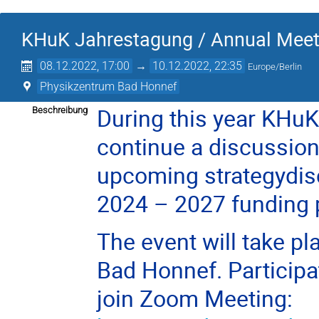
KHuK Jahrestagung / Annual Meet
08.12.2022, 17:00
→
10.12.2022, 22:35
Europe/Berlin
Physikzentrum Bad Honnef
During this year KHuK
Beschreibung
continue a discussion
upcoming strategydis
2024 – 2027 funding 
The event will take p
Bad Honnef. Participa
join Zoom Meeting: