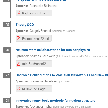
Sprecher
:
Raphaelle Bailhache
RaphaelleBailhache.pdf
Theory QCD
25
Sprecher
:
Gergely Endrodi
(
University of Bielefeld
)
Endrodi_khuk22.pdf
Neutron stars as laboratories for nuclear physics
26
Sprecher
:
Andreas Bauswein
(
GSI Helmholtzzentrum für Schwerionenforsch
talk_BadHonnef2022.pdf
Hadronic Contributions to Precision Observables and New P
27
Sprecher
:
Franziska Hagelstein
(
JGU Mainz
)
KHuK2022_Hagelstein.pdf
Innovative many-body methods for nuclear structure
28
Sprecher
:
Alexander Tichai
(
Technische Universitaet Darmstadt
)