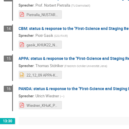
Sprecher
:
Prof.
Norbert Pietralla
(
TU Darmstadt
)
Pietralla_NUSTAR_KHuK2022.pdf
CBM: status & response to the "First-Science and Staging Re
14
Sprecher
:
Piotr Gasik
(
GSI/FAIR
)
gasik_KHUK22_NF.pdf
APPA: status & response to the "First-Science and Staging Re
15
Sprecher
:
Thomas Stöhlker
(
Friedrich-Schiller Universität Jena
)
22_12_09 APPA-KHUK Stoehlker (1).pptx
PANDA: status & response to the "First-Science and Staging 
16
Sprecher
:
Ulrich Wiedner
(
---
)
Wiedner_KHuK_PANDA.pdf
13:30