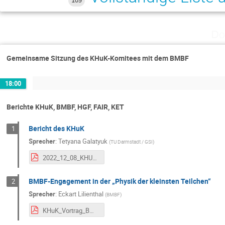
109
Do
Gemeinsame Sitzung des KHuK-Komitees mit dem BMBF
18:00
Berichte KHuK, BMBF, HGF, FAIR, KET
Bericht des KHuK
1
Sprecher
:
Tetyana Galatyuk
(
TU Darmstadt / GSI
)
2022_12_08_KHUK_Annual_Meeting_Galatyuk.pdf
BMBF-Engagement in der „Physik der kleinsten Teilchen“
2
Sprecher
:
Eckart Lilienthal
(
BMBF
)
KHuK_Vortrag_BMBF.pdf