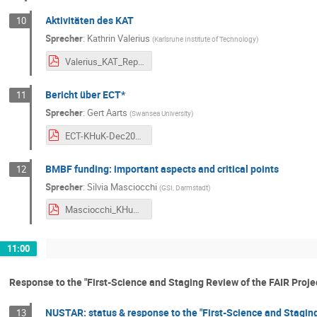
Aktivitäten des KAT
10
Sprecher
:
Kathrin Valerius
(
Karlsruhe Institute of Technology
)
Valerius_KAT_Report_2022.pdf
Bericht über ECT*
11
Sprecher
:
Gert Aarts
(
Swansea University
)
ECT-KHuK-Dec2022.pdf
BMBF funding: important aspects and critical points
12
Sprecher
:
Silvia Masciocchi
(
GSI, Darmstadt
)
Masciocchi_KHuK_2022.pdf
11:00
Response to the "First-Science and Staging Review of the FAIR Proje
NUSTAR: status & response to the "First-Science and Staging
13