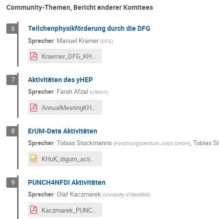
Community-Themen, Bericht anderer Komitees
Teilchenphysikförderung durch die DFG
6
Sprecher
:
Manuel Krämer
(
DFG
)
Kraemer_DFG_KHuK_2022.pdf
Aktivitäten des yHEP
7
Sprecher
:
Farah Afzal
(
U Bonn
)
AnnualMeetingKHuK_yHEP_Report_2022_Afzal.pdf
ErUM-Data Aktivitäten
8
Sprecher
:
Tobias Stockmanns
,
Tobias 
(
Forschungszentrum Jülich GmbH
)
KHuK_digum_activities.pptx
PUNCH4NFDI Aktivitäten
9
Sprecher
:
Olaf Kaczmarek
(
University of Bielefeld
)
Kaczmarek_PUNCH4NFDI_KHUK_2022.pdf