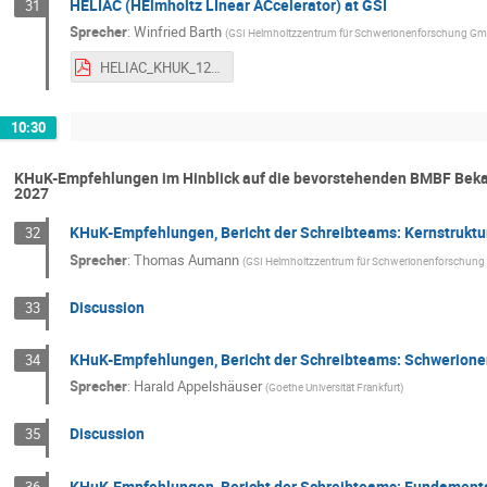
HELIAC (HElmholtz LInear ACcelerator) at GSI
31
Sprecher
:
Winfried Barth
(
GSI Helmholtzzentrum für Schwerionenforschung G
HELIAC_KHUK_12_2022_WinfriedBarth.pdf
10:30
KHuK-Empfehlungen im Hinblick auf die bevorstehenden BMBF Bekan
2027
KHuK-Empfehlungen, Bericht der Schreibteams: Kernstruktur
32
Sprecher
:
Thomas Aumann
(
GSI Helmholtzzentrum für Schwerionenforschun
Discussion
33
KHuK-Empfehlungen, Bericht der Schreibteams: Schwerione
34
Sprecher
:
Harald Appelshäuser
(
Goethe Universität Frankfurt
)
Discussion
35
KHuK-Empfehlungen, Bericht der Schreibteams: Fundament
36