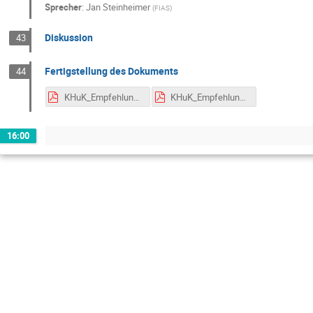
Sprecher
:
Jan Steinheimer
(
FIAS
)
Diskussion
43
Fertigstellung des Dokuments
44
KHuK_Empfehlungen_GA_13102023.pdf
KHuK_Empfehlungen_Strategiegespräch02022023.pdf
16:00