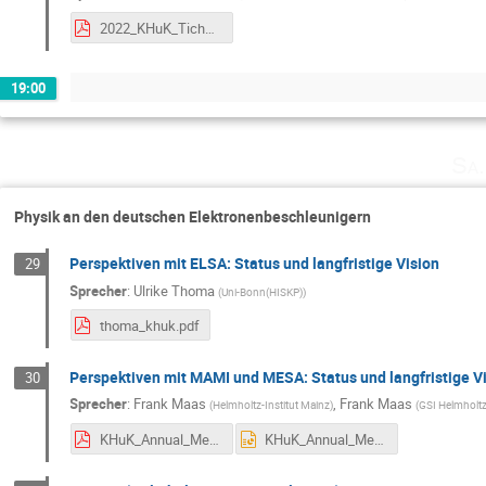
2022_KHuK_Tichai.pdf
19:00
Sa.
Physik an den deutschen Elektronenbeschleunigern
Perspektiven mit ELSA: Status und langfristige Vision
29
Sprecher
:
Ulrike Thoma
(
Uni-Bonn(HISKP)
)
thoma_khuk.pdf
Perspektiven mit MAMI und MESA: Status und langfristige V
30
Sprecher
:
Frank Maas
,
Frank Maas
(
Helmholtz-Institut Mainz
)
(
GSI Helmholt
KHuK_Annual_Meeting_2022_MAMI_MESA_Maas.pdf
KHuK_Annual_Meeting_2022_MAMI_MESA_Maas.pptx