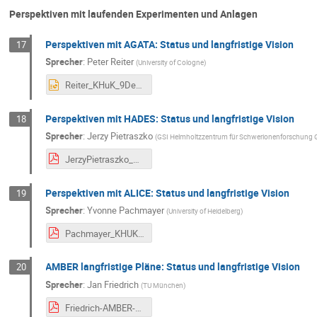
Perspektiven mit laufenden Experimenten und Anlagen
Perspektiven mit AGATA: Status und langfristige Vision
17
Sprecher
:
Peter Reiter
(
University of Cologne
)
Reiter_KHuK_9Dec2022.pptx
Perspektiven mit HADES: Status und langfristige Vision
18
Sprecher
:
Jerzy Pietraszko
(
GSI Helmholtzzentrum für Schwerionenforschung
JerzyPietraszko_HADES_KHuK_09_12_2022.pdf
Perspektiven mit ALICE: Status und langfristige Vision
19
Sprecher
:
Yvonne Pachmayer
(
University of Heidelberg
)
Pachmayer_KHUK2022.pdf
AMBER langfristige Pläne: Status und langfristige Vision
20
Sprecher
:
Jan Friedrich
(
TU München
)
Friedrich-AMBER-KHuK2022.pdf