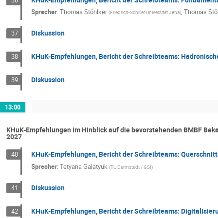
Sprecher
:
Thomas Stöhlker
,
Thomas Stö
(
Friedrich-Schiller Universität Jena
)
Diskussion
37
KHuK-Empfehlungen, Bericht der Schreibteams: Hadronisch
38
Diskussion
39
13:00
KHuK-Empfehlungen im Hinblick auf die bevorstehenden BMBF Bekan
2027
KHuK-Empfehlungen, Bericht der Schreibteams: Querschnit
40
Sprecher
:
Tetyana Galatyuk
(
TU Darmstadt / GSI
)
Diskussion
41
KHuK-Empfehlungen, Bericht der Schreibteams: Digitalisier
42