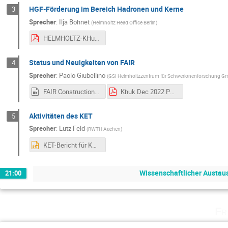
HGF-Förderung im Bereich Hadronen und Kerne
3
Sprecher
:
Ilja Bohnet
(
Helmholtz Head Office Berlin
)
HELMHOLTZ-KHuK-221208.pdf
Status und Neuigkeiten von FAIR
4
Sprecher
:
Paolo Giubellino
(
GSI Helmholtzzentrum für Schwerionenforschung G
FAIR Construction Site October 2022 (1080p) (1).mp4
Khuk Dec 2022 Paolo Giubellino.pdf
Aktivitäten des KET
5
Sprecher
:
Lutz Feld
(
RWTH Aachen
)
KET-Bericht für KHuK 2022.pptx
Wissenschaftlicher Austau
21:00
Fr