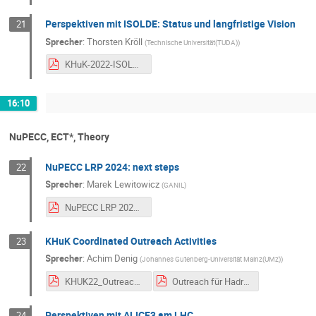
Perspektiven mit ISOLDE: Status und langfristige Vision
21
Sprecher
:
Thorsten Kröll
(
Technische Universität(TUDA)
)
KHuK-2022-ISOLDE.pdf
16:10
NuPECC, ECT*, Theory
NuPECC LRP 2024: next steps
22
Sprecher
:
Marek Lewitowicz
(
GANIL
)
NuPECC LRP 2024 KHuK 8 Dec 2022 Marek Lewitowicz_s.pdf
KHuK Coordinated Outreach Activities
23
Sprecher
:
Achim Denig
(
Johannes Gutenberg-Universität Mainz(UMz)
)
KHUK22_Outreach_Denig.pdf
Outreach für Hadronen und Kerne-V2.pdf
Perspektiven mit ALICE3 am LHC
24