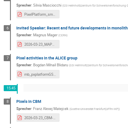
Sprecher
:
Silvia Masciocchi
(
GSI Helmholtzzentrum für Schwerionenforschung
PixelPlatform_sma_March2026.pdf
Invited Speaker: Recent and future developments in monolithi
6
Sprecher
:
Magnus Mager
(
CERN
)
2026-03-23_MAPS-ITS3-ALICE3-final.pdf
Pixel activities in the ALICE group
7
Sprecher
:
Bogdan Mihail Blidaru
(
GSI Helmholtzzentrum für Schwerionenfors
mb_pxplatformGSI_mar26.pdf
15:45
Pixels in CBM
8
Sprecher
:
Franz Alexej Matejcek
(
Goethe-Universität Frankfurt(UFfm-IKP)
)
2026-03-23_CBM-Pixels_FMatejcek.pdf