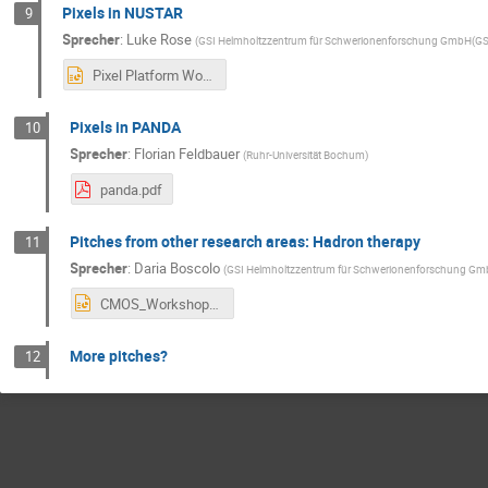
Pixels in NUSTAR
9
Sprecher
:
Luke Rose
(
GSI Helmholtzzentrum für Schwerionenforschung GmbH(GS
Pixel Platform Workshop 23032026.pptx
Pixels in PANDA
10
Sprecher
:
Florian Feldbauer
(
Ruhr-Universität Bochum
)
panda.pdf
Pitches from other research areas: Hadron therapy
11
Sprecher
:
Daria Boscolo
(
GSI Helmholtzzentrum für Schwerionenforschung Gm
CMOS_Workshop_BIO.pptx
More pitches?
12