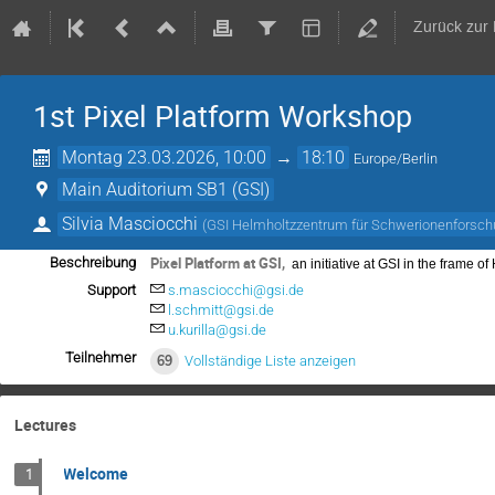
Zurück zur
1st Pixel Platform Workshop
Montag 23.03.2026, 10:00
→
18:10
Europe/Berlin
Main Auditorium SB1 (GSI)
Silvia Masciocchi
(
GSI Helmholtzzentrum für Schwerionenforsc
Pixel Platform at GSI,
Beschreibung
an initiative at GSI in the frame o
Support
s.masciocchi@gsi.de
l.schmitt@gsi.de
u.kurilla@gsi.de
Teilnehmer
69
Vollständige Liste anzeigen
Lectures
Welcome
1