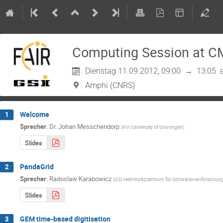
Computing Session at CM
Dienstag 11.09.2012, 09:00
→
13:05
Amphi (CNRS)
Welcome
1
Sprecher
:
Dr.
Johan Messchendorp
(
KVI/University of Groningen
)
Slides
PandaGrid
2
Sprecher
:
Radoslaw Karabowicz
(
GSI Helmholtzzentrum für Schwerionenforschu
Slides
GEM time-based digitisation
3