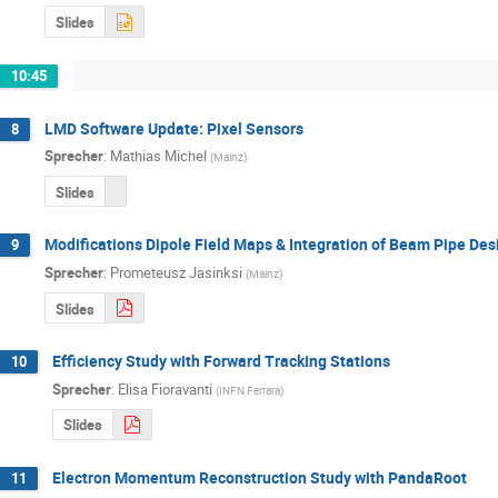
Slides
10:45
LMD Software Update: Pixel Sensors
8
Sprecher
:
Mathias Michel
(
Mainz
)
Slides
Modifications Dipole Field Maps & Integration of Beam Pipe Des
9
Sprecher
:
Prometeusz Jasinksi
(
Mainz
)
Slides
Efficiency Study with Forward Tracking Stations
10
Sprecher
:
Elisa Fioravanti
(
INFN Ferrara
)
Slides
Electron Momentum Reconstruction Study with PandaRoot
11