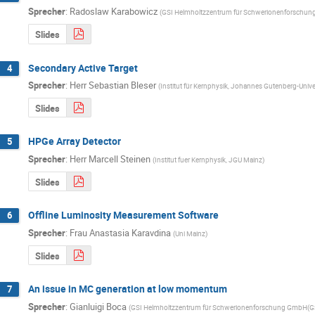
Sprecher
:
Radoslaw Karabowicz
(
GSI Helmholtzzentrum für Schwerionenforschu
Slides
Secondary Active Target
4
Sprecher
:
Herr
Sebastian Bleser
(
Institut für Kernphysik, Johannes Gutenberg-Unive
Slides
HPGe Array Detector
5
Sprecher
:
Herr
Marcell Steinen
(
Institut fuer Kernphysik, JGU Mainz
)
Slides
Offline Luminosity Measurement Software
6
Sprecher
:
Frau
Anastasia Karavdina
(
Uni Mainz
)
Slides
An issue in MC generation at low momentum
7
Sprecher
:
Gianluigi Boca
(
GSI Helmholtzzentrum für Schwerionenforschung GmbH(G