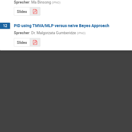
Sprecher
:
Ma Binsong
(
IPNO
)
Slides
PID using TMVA/MLP versus naive Bayes Approach
12
Sprecher
:
Dr.
Malgorzata Gumberidze
(
IPNO
)
Slides