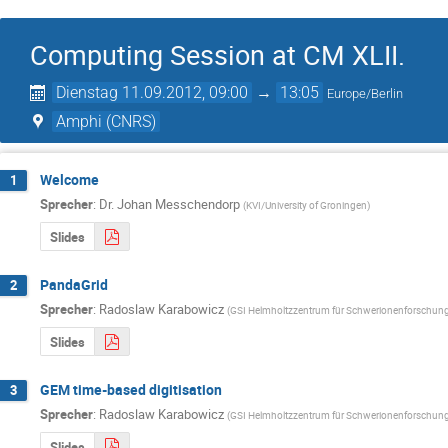
Computing Session at CM XLII.
Dienstag 11.09.2012, 09:00
→
13:05
Europe/Berlin
Amphi (CNRS)
Welcome
1
Sprecher
:
Dr.
Johan Messchendorp
(
KVI/University of Groningen
)
Slides
PandaGrid
2
Sprecher
:
Radoslaw Karabowicz
(
GSI Helmholtzzentrum für Schwerionenforschu
Slides
GEM time-based digitisation
3
Sprecher
:
Radoslaw Karabowicz
(
GSI Helmholtzzentrum für Schwerionenforschu
Slides