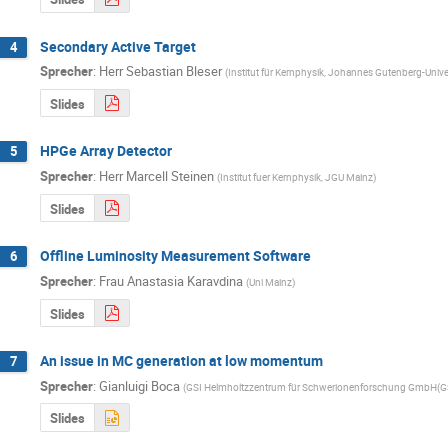
Secondary Active Target
4
Sprecher
:
Herr
Sebastian Bleser
(
Institut für Kernphysik, Johannes Gutenberg-Unive
Slides
HPGe Array Detector
5
Sprecher
:
Herr
Marcell Steinen
(
Institut fuer Kernphysik, JGU Mainz
)
Slides
Offline Luminosity Measurement Software
6
Sprecher
:
Frau
Anastasia Karavdina
(
Uni Mainz
)
Slides
An issue in MC generation at low momentum
7
Sprecher
:
Gianluigi Boca
(
GSI Helmholtzzentrum für Schwerionenforschung GmbH(G
Slides