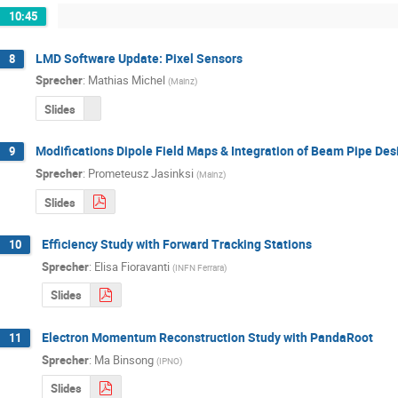
10:45
LMD Software Update: Pixel Sensors
8
Sprecher
:
Mathias Michel
(
Mainz
)
Slides
Modifications Dipole Field Maps & Integration of Beam Pipe Des
9
Sprecher
:
Prometeusz Jasinksi
(
Mainz
)
Slides
Efficiency Study with Forward Tracking Stations
10
Sprecher
:
Elisa Fioravanti
(
INFN Ferrara
)
Slides
Electron Momentum Reconstruction Study with PandaRoot
11
Sprecher
:
Ma Binsong
(
IPNO
)
Slides