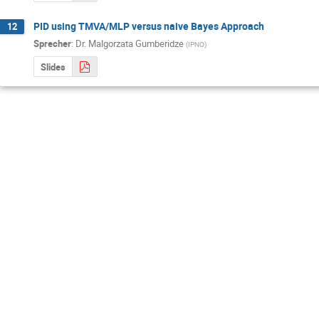
PID using TMVA/MLP versus naive Bayes Approach
12
Sprecher
:
Dr.
Malgorzata Gumberidze
(
IPNO
)
Slides