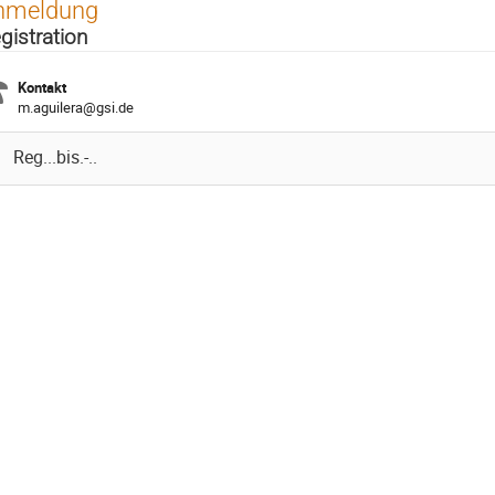
nmeldung
gistration
Kontakt
m.aguilera@gsi.de
Reg...bis.-..