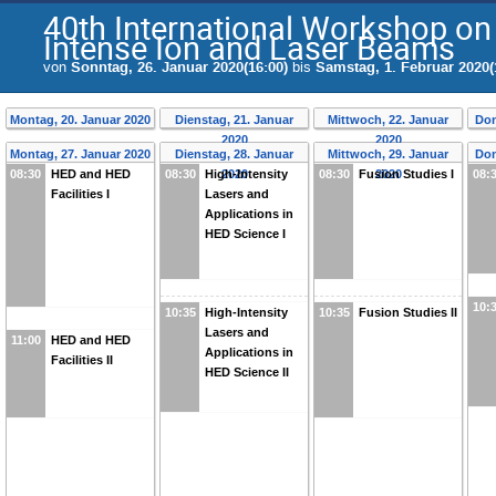
40th International Workshop on
Intense Ion and Laser Beams
von
Sonntag, 26. Januar 2020(16:00)
bis
Samstag, 1. Februar 2020(
Montag, 20. Januar 2020
Dienstag, 21. Januar
Mittwoch, 22. Januar
Don
2020
2020
Montag, 27. Januar 2020
Dienstag, 28. Januar
Mittwoch, 29. Januar
Don
08:30
HED and HED
08:30
High-Intensity
2020
08:30
Fusion Studies I
2020
08:
Facilities I
Lasers and
Applications in
HED Science I
10:
10:35
High-Intensity
10:35
Fusion Studies II
Lasers and
11:00
HED and HED
Applications in
Facilities II
HED Science II