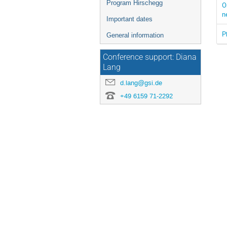
Program Hirschegg
O
n
Important dates
P
General information
Conference support: Diana
Lang
d.lang@gsi.de
+49 6159 71-2292