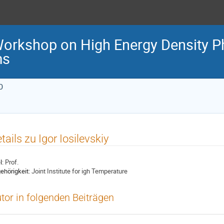
Workshop on High Energy Density P
ms
0
tails zu Igor Iosilevskiy
l:
Prof.
ehörigkeit:
Joint Institute for igh Temperature
tor in folgenden Beiträgen