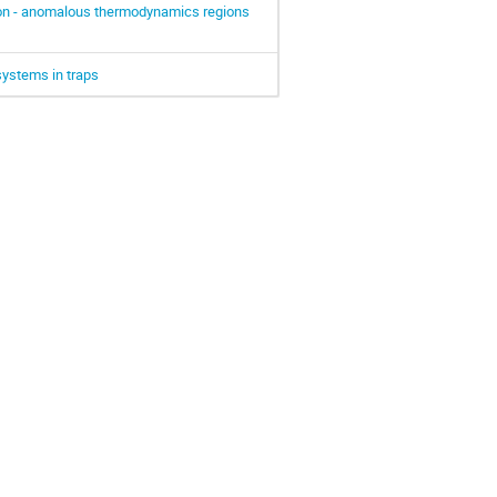
on - anomalous thermodynamics regions
 systems in traps