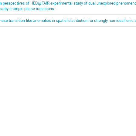
n perspectives of HED@FAIR experimental study of dual unexplored phenomen
earby entropic phase transitions
hase transition-like anomalies in spatial distribution for strongly non-ideal ionic