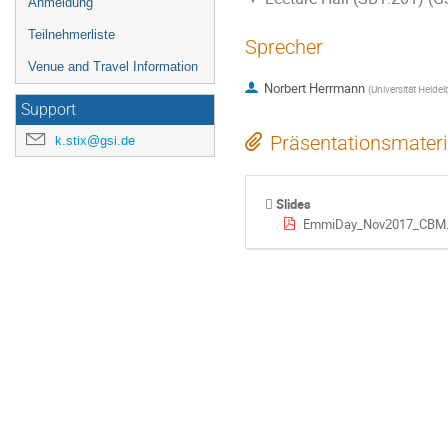
Anmeldung
Teilnehmerliste
Sprecher
Venue and Travel Information
Norbert Herrmann
(
Universität Heid
Support
Präsentationsmateri
k.stix@gsi.de
Slides
EmmiDay_Nov2017_CBM.