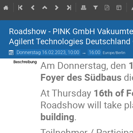
Roadshow - PINK GmbH Vakuumtech
Agilent Technologies Deutschlan
Donnerstag 16.02.2023, 10:00
→
16:00
Europe/Berlin
Am Donnerstag, den
Beschreibung
Foyer des Südbaus
di
At Thursday
16th of 
Roadshow will take pl
building
.
Teilnehmer / Participa