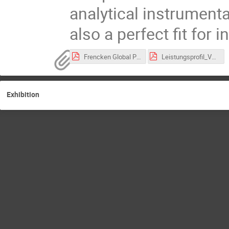
analytical instrument
also a perfect fit for 
Frencken Global Presentation_November2022.pdf
Leistungsprofil_Vakuumtechnik_dt_web.pdf
Exhibition