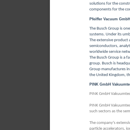
solutions for the cons
components for the con
Pfeiffer Vacuum Gmb
The Busch Group is on
systems. Under its umb
The extensive product a
semiconductors, analyti
worldwide service net
The Busch Group is a f
group. Busch is headqu
Group manufactures in 
the United Kingdom, th
PINK GmbH Vakuumte
PINK GmbH Vakuumtechn
PINK GmbH Vakuumtechn
such sectors as the sem
The company's extensiv
particle accelerators, 