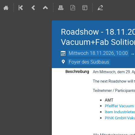
Roadshow - 18.11.20
Vacuum+Fab Soliti
Mittwoch 18.11.2026, 10:00
Foyer des Südbaus
Am Mittwoch, dem 29. Ap
Beschreibung
The next Roadshow will t
Teilnehmer / Participant
AMT
Pfeiffer Vacuu
item Industriet
PINK GmbH Vak