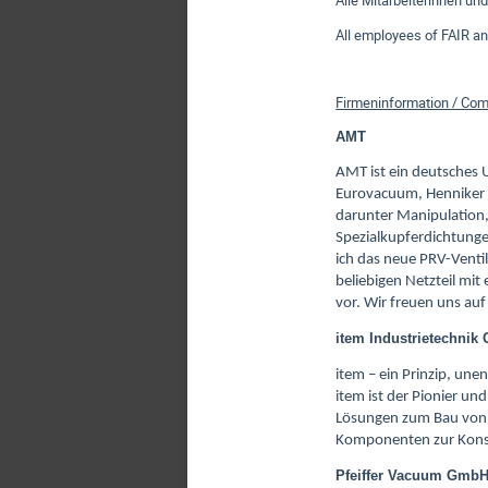
Alle Mitarbeiterinnen und
All employees of FAIR and
Firmeninformation / Com
AMT
AMT ist ein deutsches U
Eurovacuum, Henniker 
darunter Manipulation,
Spezialkupferdichtunge
ich das neue PRV-Ventil
beliebigen Netzteil mi
vor. Wir freuen uns auf
item Industrietechni
item – ein Prinzip, une
item ist der Pionier u
Lösungen zum Bau von 
Komponenten zur Konst
Pfeiffer Vacuum Gmb