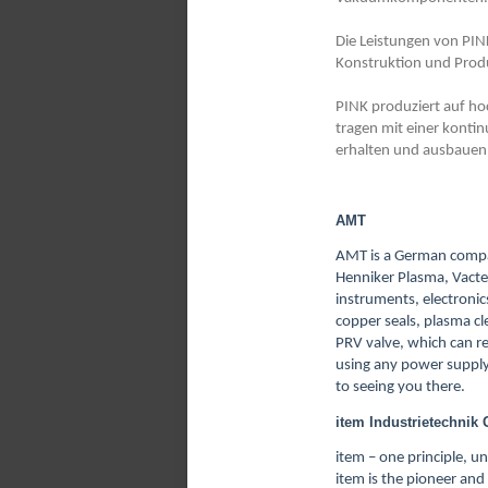
Die Leistungen von PIN
Konstruktion und Produ
PINK produziert auf ho
tragen mit einer konti
erhalten und ausbauen
AMT
AMT is a German compan
Henniker Plasma, Vacte
instruments, electron
copper seals, plasma cl
PRV valve, which can re
using any power supply
to seeing you there.
item Industrietechni
item – one principle, un
item is the pioneer and