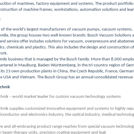
truction of machines, factory equipment and systems. The product portfoli
struction of machine frames, workstations, automation solutions and lean
H
e of the world’s largest manufacturers of vacuum pumps, vacuum systems
rella, the group houses two well-known brands: Busch Vacuum Solutions a
nd service offer includes solutions for vacuum, overpressure and abatement 
cs, chemicals and plastics. This also includes the design and construction
work.
amily business that is managed by the Busch family. More than 8,000 emplo
artered in Maulburg, Baden-Württemberg, in the tri-country region of Ger
its 23 own production plants in China, the Czech Republic, France, German
e USA and Vietnam. The Busch Group has an annual consolidated revenue of 
chnik
ik – world market leader for custom vacuum technology systems
ik supplies customized innovative equipment and systems to highly reput
iconductor and electronics industry, the optical industry, medical technolog
e and all-embracing product range reaches from special vacuum technolog
ion beam therapy units, precision coating equipment and leak