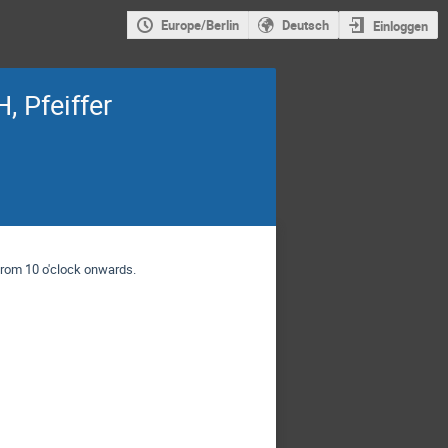
Europe/Berlin
Deutsch
Einloggen
, Pfeiffer
.
from 10 o'clock onwards.