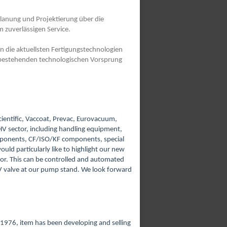
lanung und Projektierung über die
 zuverlässigen Service.
n die aktuellsten Fertigungstechnologien
n bestehenden technologischen Vorsprung
ientific, Vaccoat, Prevac, Eurovacuum,
HV sector, including handling equipment,
mponents, CF/ISO/KF components, special
uld particularly like to highlight our new
ator. This can be controlled and automated
V valve at our pump stand. We look forward
e 1976, item has been developing and selling