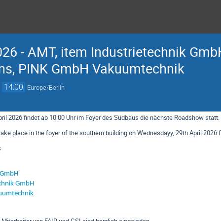
26 - AMT, item Industrietechnik GmbH
ons, PINK GmbH Vakuumtechnik
→
14:00
Europe/Berlin
ril 2026 findet ab 10:00 Uhr im Foyer des Südbaus die nächste Roadshow statt
ake place in the foyer of the southern building on Wednesdayy, 29th April 2026 
s
m GmbH
echnik GmbH
uumtechnik