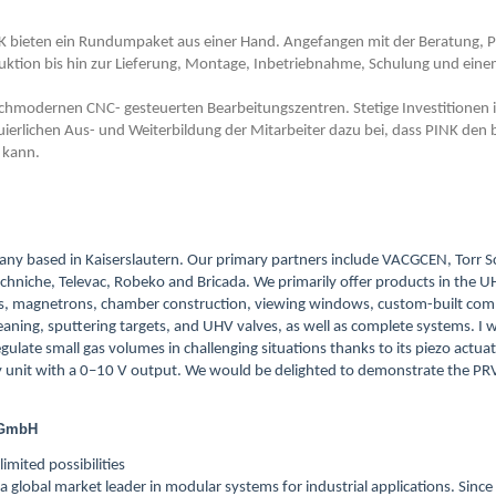
K bieten ein Rundumpaket aus einer Hand. Angefangen mit der Beratung, P
ktion bis hin zur Lieferung, Montage, Inbetriebnahme, Schulung und einem
chmodernen CNC- gesteuerten Bearbeitungszentren. Stetige Investitionen i
nuierlichen Aus- und Weiterbildung der Mitarbeiter dazu bei, dass PINK de
 kann.
y based in Kaiserslautern. Our primary partners include VACGCEN, Torr Sc
chniche, Televac, Robeko and Bricada. We primarily offer products in the U
ics, magnetrons, chamber construction, viewing windows, custom-built co
eaning, sputtering targets, and UHV valves, as well as complete systems. I wo
gulate small gas volumes in challenging situations thanks to its piezo actu
 unit with a 0–10 V output. We would be delighted to demonstrate the PR
k GmbH
limited possibilities
 a global market leader in modular systems for industrial applications. Sinc