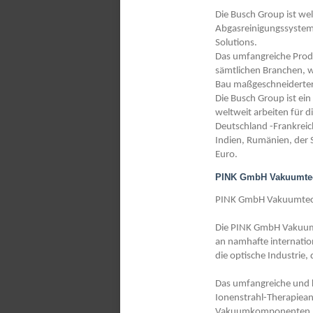
Die Busch Group ist w
Abgasreinigungssystem
Solutions.
Das umfangreiche Prod
sämtlichen Branchen, w
Bau maßgeschneiderter
Die Busch Group ist ei
weltweit arbeiten für 
Deutschland -Frankreic
Indien, Rumänien, der 
Euro.
PINK GmbH Vakuumte
PINK GmbH Vakuumtechn
Die PINK GmbH Vakuumt
an namhafte internatio
die optische Industrie,
Das umfangreiche und 
Ionenstrahl-Therapiean
Vakuumkomponenten