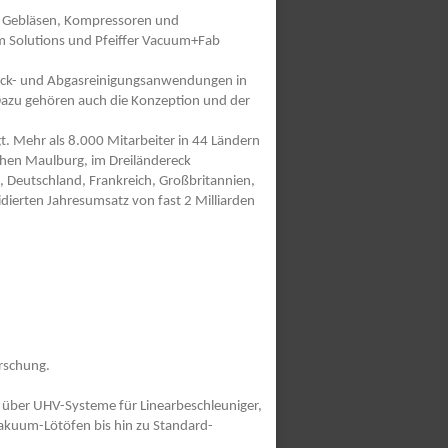
, Gebläsen, Kompressoren und
m Solutions und Pfeiffer Vacuum+Fab
ruck- und Abgasreinigungsanwendungen in
 Dazu gehören auch die Konzeption und der
t. Mehr als 8.000 Mitarbeiter in 44 Ländern
chen Maulburg, im Dreiländereck
, Deutschland, Frankreich, Großbritannien,
dierten Jahresumsatz von fast 2 Milliarden
orschung.
über UHV-Systeme für Linearbeschleuniger,
akuum-Lötöfen bis hin zu Standard-