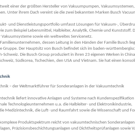
eltweit einer der größten Hersteller von Vakuumpumpen, Vakuumsystemen
en. Unter ihrem Dach vereint sie die zwei bekannten Marken Busch Vacuu
ukt- und Dienstleistungsportfolio umfasst Lösungen für Vakuum-, Überd
ie zum Beispiel Lebensmittel, Halbleiter, Analytik, Chemie und Kunststoff.
 Vakuumsysteme sowie ein weltweites Servicenetz.
n Familienunternehmen, dessen Leitung in den Händen der Familie Busch lieg
die Gruppe. Der Hauptsitz von Busch befindet sich im baden-württembergis
h-Schweiz. Die Busch Group produziert in ihren 23 eigenen Werken in China
Schweiz, Südkorea, Tschechien, den USA und Vietnam. Sie hat einen konsoli
chnik
ik – der Weltmarktführer für Sonderanlagen in der Vakuumtechnik
echnik liefert innovative Anlagen und Systeme nach Kundenspezifikation
nale Technologieunternehmen u.a. die Halbleiter- und Elektronikindustrie,
 die Medizintechnik, die Luft- und Raumfahrt sowie die Wissenschaft und F
komplexe Produktspektrum reicht von vakuumtechnischen Sonderanlagen 
lagen, Präzisionsbeschichtungsanlagen und Dichtheitsprüfanlagen sowie V
.