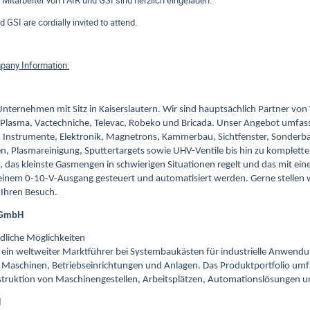
 Mitarbeiter von FAIR und GSI sind herzlich eingeladen.
 GSI are cordially invited to attend.
pany Information:
nternehmen mit Sitz in Kaiserslautern. Wir sind hauptsächlich Partner von 
Plasma, Vactechniche, Televac, Robeko und Bricada. Unser Angebot umfass
 Instrumente, Elektronik, Magnetrons, Kammerbau, Sichtfenster, Sonderba
n, Plasmareinigung, Sputtertargets sowie UHV-Ventile bis hin zu komple
, das kleinste Gasmengen in schwierigen Situationen regelt und das mit ein
t einem 0-10-V-Ausgang gesteuert und automatisiert werden. Gerne stell
 Ihren Besuch.
k GmbH
ndliche Möglichkeiten
nd ein weltweiter Marktführer bei Systembaukästen für industrielle Anwendu
Maschinen, Betriebseinrichtungen und Anlagen. Das Produktportfolio umf
ruktion von Maschinengestellen, Arbeitsplätzen, Automationslösungen 
H