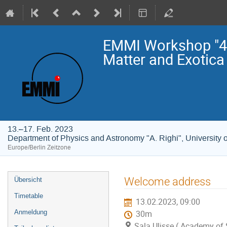
EMMI Workshop "4t
Matter and Exotica
13.–17. Feb. 2023
Department of Physics and Astronomy "A. Righi", University 
Europe/Berlin Zeitzone
Veranstaltungsmenü
Welcome address
Übersicht
Timetable
13.02.2023, 09:00
Anmeldung
30m
Sala Ulisse ( Academy of 