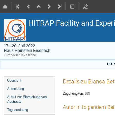
HITRAP Facility and Exper
17.–20. Juli 2022
Haus Hainstein Eisenach
Europe/Berlin Zeitzone
HITR
Veranstaltungsmenü
Details zu Bianca Bet
Übersicht
Anmeldung
Zugehörigkeit:
GSI
Aufruf zur Einreichung von
Abstracts
Autor in folgendem Bei
Tagesordnung