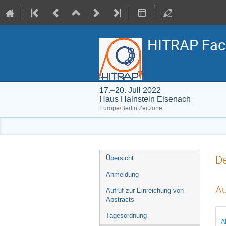
HITRAP Faci
17.–20. Juli 2022
Haus Hainstein Eisenach
Europe/Berlin Zeitzone
Veranstaltungsmenü
De
Übersicht
Anmeldung
Au
Aufruf zur Einreichung von
Abstracts
Tagesordnung
A