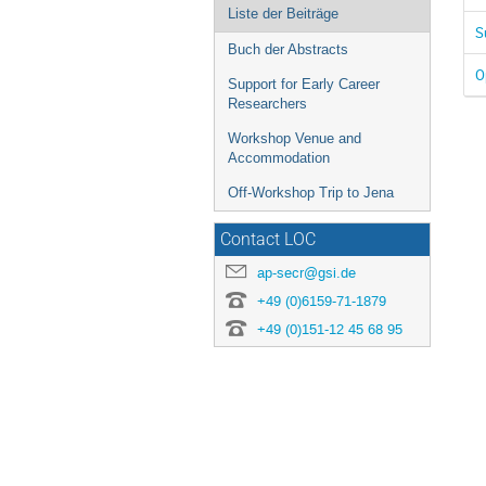
Liste der Beiträge
S
Buch der Abstracts
O
Support for Early Career
Researchers
Workshop Venue and
Accommodation
Off-Workshop Trip to Jena
Contact LOC
ap-secr@gsi.de
+49 (0)6159-71-1879
+49 (0)151-12 45 68 95