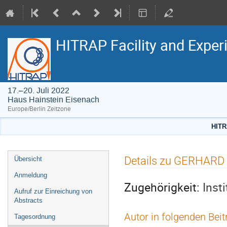
HITRAP Facility and Exper
17.–20. Juli 2022
Haus Hainstein Eisenach
Europe/Berlin Zeitzone
HITR
Veranstaltungsmenü
Details zu GERHARD
Übersicht
Anmeldung
Zugehörigkeit:
Inst
Aufruf zur Einreichung von
Abstracts
Autor in folgenden Bei
Tagesordnung