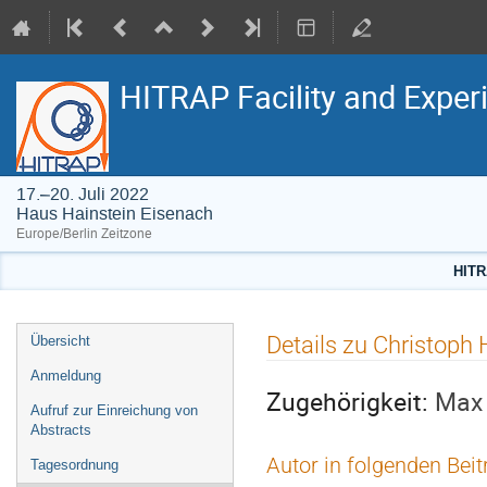
HITRAP Facility and Exper
17.–20. Juli 2022
Haus Hainstein Eisenach
Europe/Berlin Zeitzone
HITR
Veranstaltungsmenü
Details zu Christoph H
Übersicht
Anmeldung
Zugehörigkeit:
Max 
Aufruf zur Einreichung von
Abstracts
Autor in folgenden Bei
Tagesordnung