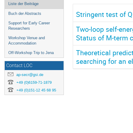
Liste der Beiträge
Stringent test of 
Buch der Abstracts
Support for Early Career
Two-loop self-ener
Researchers
Status of M-term c
Workshop Venue and
Accommodation
Theoretical predic
Off-Workshop Trip to Jena
searching for an e
Contact LOC
ap-secr@gsi.de
+49 (0)6159-71-1879
+49 (0)151-12 45 68 95