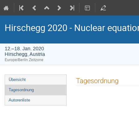
Hirschegg 2020 - Nuclear equation
12.–18. Jan. 2020
Hirschegg, Austria
Europe/Berlin Zeitzone
Veranstaltungsmenü
Tagesordnung
Übersicht
Tagesordnung
Autorenliste