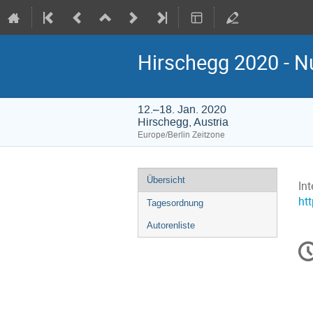
Hirschegg 2020 - Nu
12.–18. Jan. 2020
Hirschegg, Austria
Europe/Berlin Zeitzone
Veranstaltungsmenü
Übersicht
In
ht
Tagesordnung
Autorenliste
Ko