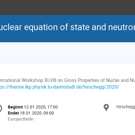
clear equation of state and neutro
ternational Workshop XLVIII on Gross Properties of Nuclei and Nu
tps://theorie.ikp.physik.tu-darmstadt.de/hirschegg/2020/
nferenzinformationen
Hirschegg
Ort
Beginnt
12.01.2020, 17:00
Datum/Zeit
Endet
18.01.2020, 09:00
Alle
Europe/Berlin
Zeiten
in