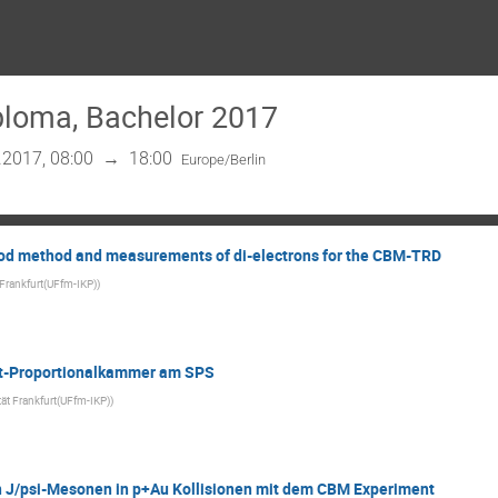
ploma, Bachelor 2017
.2017, 08:00
→
18:00
Europe/Berlin
ihood method and measurements of di-electrons for the CBM-TRD
 Frankfurt(UFfm-IKP)
)
ht-Proportionalkammer am SPS
tät Frankfurt(UFfm-IKP)
)
 J/psi-Mesonen in p+Au Kollisionen mit dem CBM Experiment