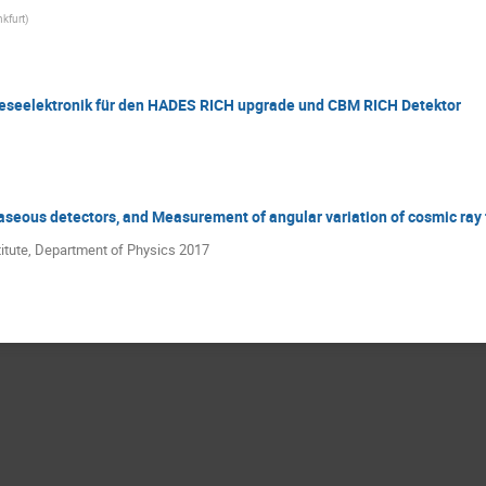
nkfurt
)
leseelektronik für den HADES RICH upgrade und CBM RICH Detektor
gaseous detectors, and Measurement of angular variation of cosmic ray f
titute, Department of Physics 2017