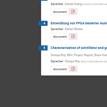
Sprecher
:
Daniel Giang
(
Goethe-Universität Fra
document
Entwicklung von FPGA basierter Aus
4
Sprecher
:
Adrian Weber
document
Characterisation of scintillator and 
5
Shreya Roy, MSc Project Report, Bose Ins
Sprecher
:
Shreya Roy
(
Bose Institute(BoseInst)
)
document