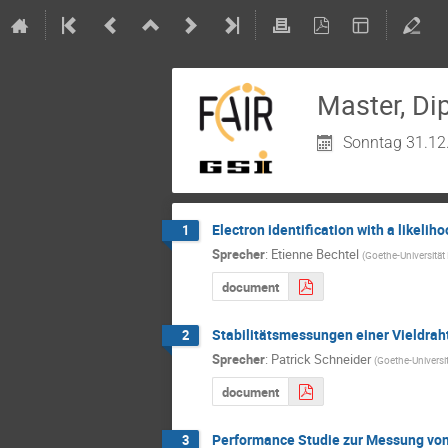
Master, Di
Sonntag 31.12
Electron identification with a likel
1
Sprecher
:
Etienne Bechtel
(
Goethe-Universität
document
Stabilitätsmessungen einer Vieldra
2
Sprecher
:
Patrick Schneider
(
Goethe-Universi
document
Performance Studie zur Messung von
3