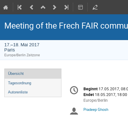
Meeting of the Frech FAIR commu
17.–18. Mai 2017
Paris
Europe/Berlin Zeitzone
Veranstaltungsmenü
Übersicht
Tagesordnung
Konferenzinformatio
Beginnt
17.05.2017, 08:
Datum/Zeit
Autorenliste
Endet
18.05.2017, 18:00
Alle
Europe/Berlin
Zeiten
Pradeep Ghosh
Sitzungsleiter
in
Europe/Berlin