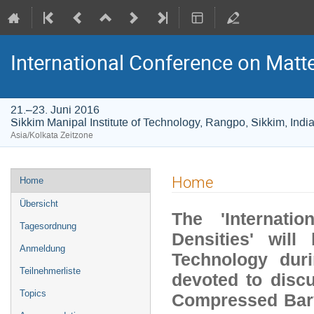
International Conference on Matte
21.–23. Juni 2016
Sikkim Manipal Institute of Technology, Rangpo, Sikkim, Indi
Asia/Kolkata Zeitzone
Veranstaltungsmenü
Home
Home
Übersicht
The 'Internati
Tagesordnung
Densities' will
Anmeldung
Technology dur
Teilnehmerliste
devoted to discu
Topics
Compressed Bary