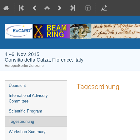
4.–6. Nov. 2015
Convitto della Calza, Florence, Italy
Europe/Berlin Zeitzone
Veranstaltungsmenü
Tagesordnung
Übersicht
International Advisory
Committee
Scientific Program
Tagesordnung
Workshop Summary