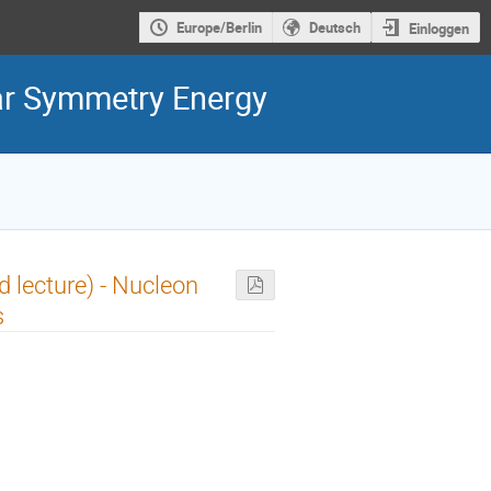
Europe/Berlin
Deutsch
Einloggen
ar Symmetry Energy
d lecture) - Nucleon
s