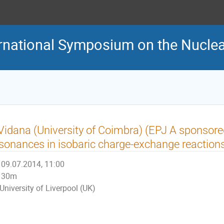
rnational Symposium on the Nucle
 Vidana (University of Coimbra) (EPJ A sponsore
sonances in isobaric charge-exchange reaction
09.07.2014, 11:00
30m
University of Liverpool (UK)