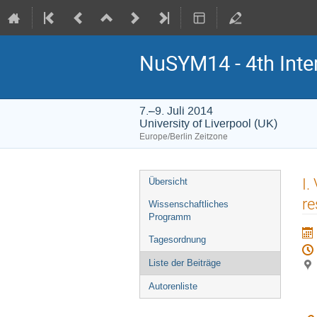
NuSYM14 - 4th Inte
7.–9. Juli 2014
University of Liverpool (UK)
Europe/Berlin Zeitzone
Veranstaltungsmenü
I.
Übersicht
re
Wissenschaftliches
Programm
Tagesordnung
Liste der Beiträge
Autorenliste