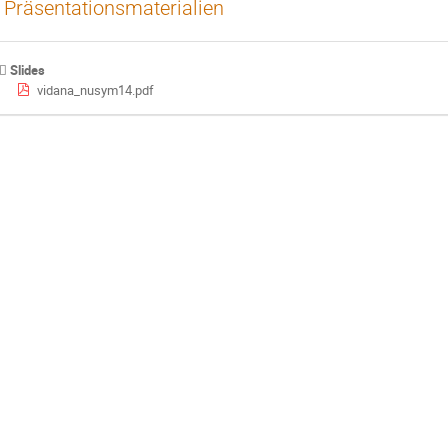
Präsentationsmaterialien
Slides
vidana_nusym14.pdf