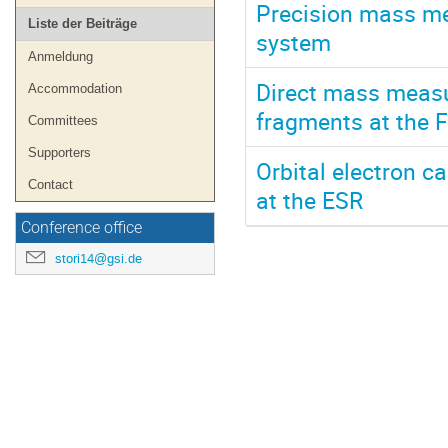
Precision mass me
Liste der Beiträge
system
Anmeldung
Direct mass measu
Accommodation
fragments at the F
Committees
Supporters
Orbital electron c
Contact
at the ESR
Conference office
stori14@gsi.de