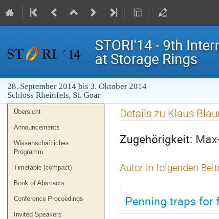
STORI'14 - 9th Inte
at Storage Rings
28. September 2014 bis 3. Oktober 2014
Schloss Rheinfels, St. Goar
Veranstaltungsmenü
Details zu Klaus Bla
Übersicht
Announcements
Zugehörigkeit:
Max-
Wissenschaftliches
Programm
Autor in folgenden Bei
Timetable (compact)
Book of Abstracts
Penning traps for 
Conference Proceedings
Invited Speakers