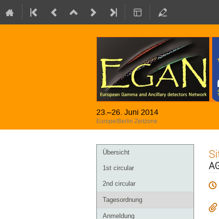
23.–26. Juni 2014
Europe/Berlin Zeitzone
Veranstaltungsmenü
Si
Übersicht
AG
1st circular
2nd circular
Tagesordnung
Anmeldung