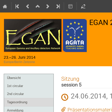
EGAN 
23.–26. Juni 2014
Europe/Berlin Zeitzone
Veranstaltungsmenü
Sitzung
Übersicht
session 5
1st circular
24.06.2014, 
2nd circular
Tagesordnung
Präsentationsmateri
Anmeldung