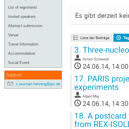
List of registrants
Es gibt derzeit ke
Invited speakers
Abstract submission
Venue
Liste der Beiträge
Ta
Travel Information
3.
Three-nucleo
Accommodation
Achim Schwenk
Social Event
24.06.14, 14:00
Support
17.
PARIS projec
experiments
c.louchart-henning@gsi.de
Adam Maj
24.06.14, 14:30
18.
A postcard 
from REX-ISOL