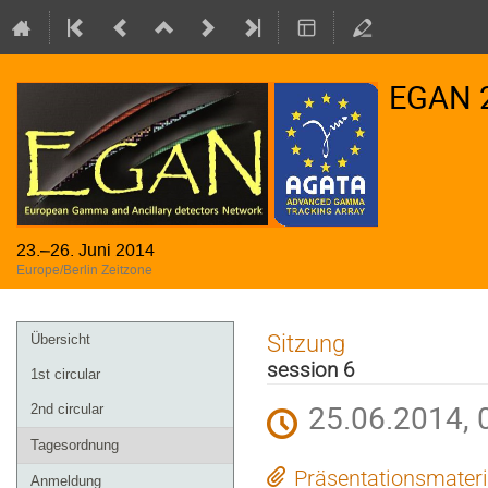
EGAN 
23.–26. Juni 2014
Europe/Berlin Zeitzone
Veranstaltungsmenü
Sitzung
Übersicht
session 6
1st circular
25.06.2014, 
2nd circular
Tagesordnung
Präsentationsmateri
Anmeldung