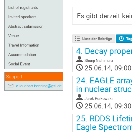
List of registrants
Es gibt derzeit ke
Invited speakers
Abstract submission
Venue
Liste der Beiträge
Ta
Travel Information
4.
Decay propert
Accommodation
Shunji Nishimura
Social Event
25.06.14, 09:00
Support
24.
EAGLE array
in nuclear stru
c.louchart-henning@gsi.de
Jarek Perkowski
25.06.14, 09:30
25.
RDDS Lifet
Eagle Spectro