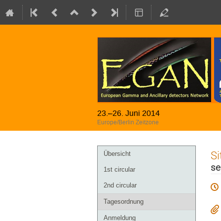
23.–26. Juni 2014
Europe/Berlin Zeitzone
Veranstaltungsmenü
Si
Übersicht
se
1st circular
2nd circular
Tagesordnung
Anmeldung