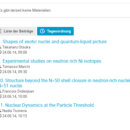
Es gibt derzeit keine Materialien.
Liste der Beiträge
Tagesordnung
.
Shapes of exotic nuclei and quantum-liquid picture
Takaharu Otsuka
24.06.14, 09:00
.
Experimental studies on neutron rich Ni isotopes
Tomasso Marchi
24.06.14, 09:30
0.
Structure beyond the N=50 shell closure in neutron-rich nucleii
=51 nuclei
Francois Didierjean
24.06.14, 10:00
1.
Nuclear Dynamics at the Particle Threshold
Nadia Tsoneva
24.06.14, 10:15