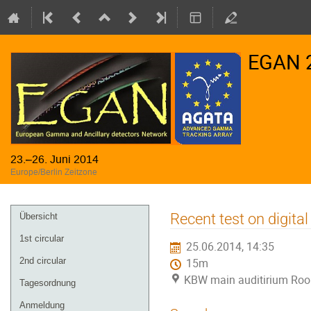
EGAN 
23.–26. Juni 2014
Europe/Berlin Zeitzone
Veranstaltungsmenü
Recent test on digita
Übersicht
1st circular
25.06.2014, 14:35
2nd circular
15m
KBW main auditirium Ro
Tagesordnung
Anmeldung