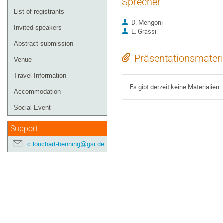
Sprecher
List of registrants
D. Mengoni
Invited speakers
L. Grassi
Abstract submission
Präsentationsmateri
Venue
Travel Information
Es gibt derzeit keine Materialien.
Accommodation
Social Event
Support
c.louchart-henning@gsi.de