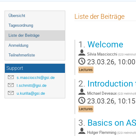
Veranstaltungsmenü
Liste der Beiträge
Übersicht
Tagesordnung
Liste der Beiträge
1.
Welcome
Anmeldung
Silvia Masciocchi
(
GSI Helmhol
Teilnehmerliste
23.03.26, 10:00
Support
Lectures
s.masciocchi@gsi.de
2.
Introduction 
l.schmitt@gsi.de
Michael Deveaux
u.kurilla@gsi.de
(
GSI Helmhol
23.03.26, 10:15
Lectures
3.
Basics on AS
Holger Flemming
(
GSI Helmhol