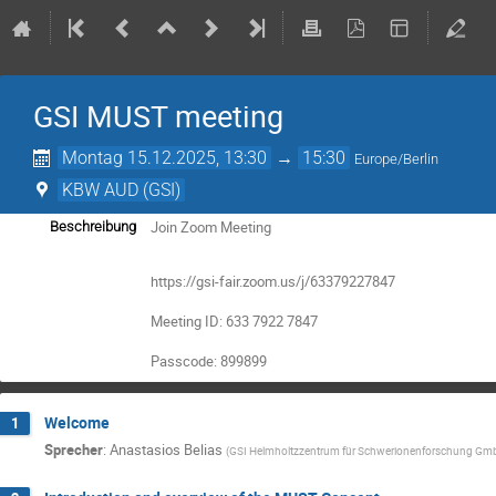
GSI MUST meeting
Montag 15.12.2025, 13:30
→
15:30
Europe/Berlin
KBW AUD (GSI)
Join Zoom Meeting
Beschreibung
https://gsi-fair.zoom.us/j/63379227847
Meeting ID: 633 7922 7847
Passcode: 899899
Welcome
1
Sprecher
:
Anastasios Belias
(
GSI Helmholtzzentrum für Schwerionenforschung Gm