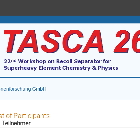
ionenforschung GmbH
st of Participants
 Teilnehmer