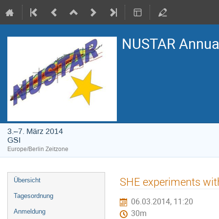
NUSTAR Annual
3.–7. März 2014
GSI
Europe/Berlin Zeitzone
Veranstaltungsmenü
SHE experiments with
Übersicht
Tagesordnung
06.03.2014, 11:20
Anmeldung
30m