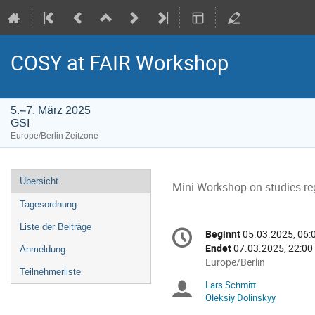
COSY at FAIR Workshop
5.–7. März 2025
GSI
Europe/Berlin Zeitzone
Veranstaltungsmenü
Übersicht
Mini Workshop on studies re
Tagesordnung
Konferenzinformatio
Liste der Beiträge
Beginnt
05.03.2025, 06:
Datum/Zeit
Endet
07.03.2025, 22:00
Anmeldung
Alle
Europe/Berlin
Teilnehmerliste
Zeiten
Lars Schmitt
Sitzungsleiter
in
Oleksiy Dolinskyy
Europe/Berlin