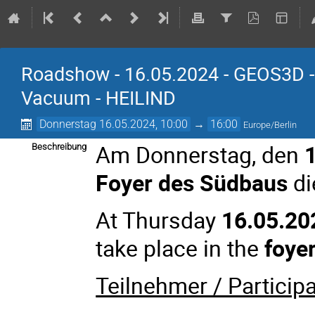
Roadshow - 16.05.2024 - GEOS3D
Vacuum - HEILIND
Donnerstag 16.05.2024, 10:00
→
16:00
Europe/Berlin
Am Donnerstag, den
Beschreibung
Foyer des Südbaus
di
At Thursday
16.05.20
take place in the
foyer
Teilnehmer / Participa