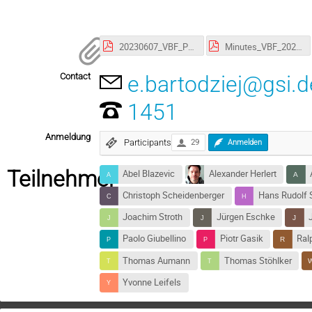
20230607_VBF_PG.pdf
Minutes_VBF_20230607_draft.pdf
Contact
e.bartodziej@gsi.d
1451
Anmeldung
Participants
29
Anmelden
Teilnehmer
Abel Blazevic
Alexander Herlert
Christoph Scheidenberger
Hans Rudolf 
Joachim Stroth
Jürgen Eschke
Paolo Giubellino
Piotr Gasik
Ral
Thomas Aumann
Thomas Stöhlker
Yvonne Leifels