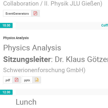
Collaboration / II. Physik JLU Gießen
)
EventGenerators
Coff
10:30
Physics Analysis
Physics Analysis
Sitzungsleiter
:
Dr.
Klaus Götze
Schwerionenforschung GmbH
)
pdf
pptx
12:30
Lunch