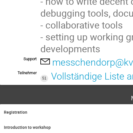
- how to write decent
debugging tools, docu
- collaborative tools
- setting up working g
developments
Support
messchendorp@kvi
Teilnehmer
Vollständige Liste 
51
Registration
Introduction to workshop