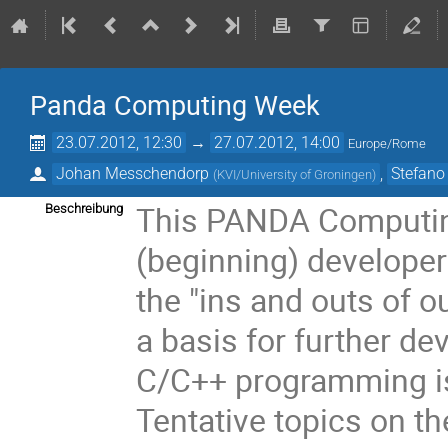
Panda Computing Week
23.07.2012, 12:30
→
27.07.2012, 14:00
Europe/Rome
Johan Messchendorp
,
Stefano
(
KVI/University of Groningen
)
This PANDA Computing
Beschreibung
(beginning) developer
the "ins and outs of 
a basis for further d
C/C++ programming is 
Tentative topics on the