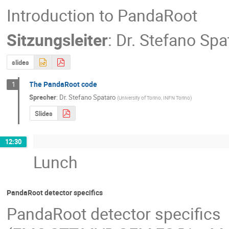
Introduction to PandaRoot
Sitzungsleiter
:
Dr.
Stefano Spa
slides
The PandaRoot code
1
Sprecher
:
Dr.
Stefano Spataro
(
University of Torino, INFN Torino
)
Slides
12:30
Lunch
PandaRoot detector specifics
PandaRoot detector specifics