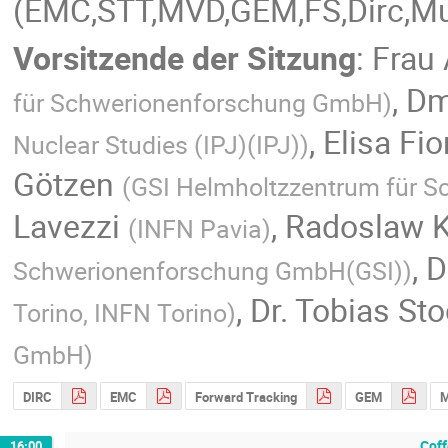
(EMC,STT,MVD,GEM,FS,Dirc,M
Vorsitzende der Sitzung
:
Frau
,
Dm
für Schwerionenforschung GmbH
)
,
Elisa Fio
Nuclear Studies (IPJ)(IPJ)
)
Götzen
(
GSI Helmholtzzentrum für 
Lavezzi
,
Radoslaw 
(
INFN Pavia
)
,
D
Schwerionenforschung GmbH(GSI)
)
,
Dr.
Tobias St
Torino, INFN Torino
)
GmbH
)
DIRC
EMC
Forward Tracking
GEM
Coff
16:00