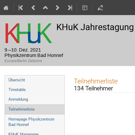
KHuK Jahrestagung 
9.–10. Dez. 2021
Physikzentrum Bad Honnef
Europe/Berlin Zeitzone
Veranstaltungsmenü
Teilnehmerliste
Übersicht
134 Teilnehmer
Timetable
Anmeldung
Teilnehmerliste
Homepage Physikzentrum
Bad Honnef
KHuK Homepage