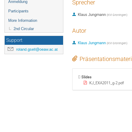
Sprecher
Anmeldung
Participants
Klaus Jungmann
(
KVI Groningen
)
More Information
2nd Circular
Autor
Support
Klaus Jungmann
(
KVI Groningen
)
roland.gsell@oeaw.ac.at
Präsentationsmateri
Slides
KJ_EXA2011_g-2.pdf