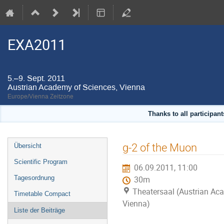
EXA2011
5.–9. Sept. 2011
Austrian Academy of Sciences, Vienna
Europe/Vienna Zeitzone
Thanks to all participan
Veranstaltungsmenü
g-2 of the Muon
Übersicht
Scientific Program
06.09.2011, 11:00
Tagesordnung
30m
Theatersaal (Austrian Ac
Timetable Compact
Vienna)
Liste der Beiträge