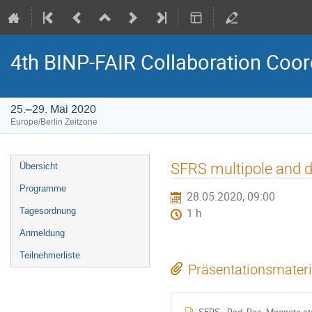
4th BINP-FAIR Collaboration Coo
25.–29. Mai 2020
Europe/Berlin Zeitzone
Veranstaltungsmenü
SFRS multipole and d
Übersicht
Programme
28.05.2020, 09:00
Tagesordnung
1 h
Anmeldung
Teilnehmerliste
Präsentationsmateri