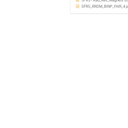
SFRS - Rad_Res_Magnets sta
SFRS_RRDM_BINP_FAIR_4.p