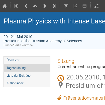
Plasma Physics with Intense Las
20.–21. Mai 2010
Presidium of the Russian Academy of Sciences
Europe/Berlin Zeitzone
Veranstaltungsmenü
Sitzung
Übersicht
Current scientific progr
Tagesordnung
20.05.2010, 
Liste der Beiträge
Presidium of
Author index
Präsentationsmateri