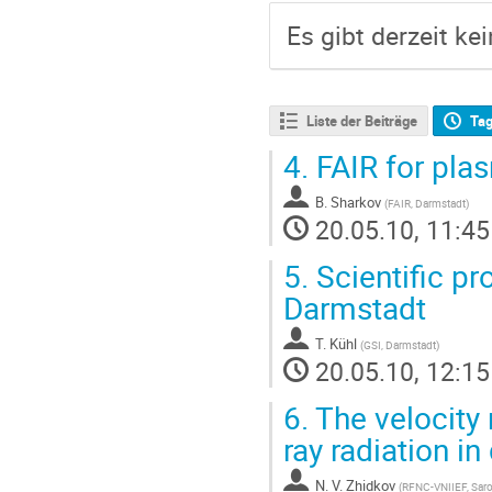
Es gibt derzeit ke
Liste der Beiträge
Ta
4.
FAIR for pla
B. Sharkov
(
FAIR, Darmstadt
)
20.05.10, 11:45
5.
Scientific pr
Darmstadt
T. Kühl
(
GSI, Darmstadt
)
20.05.10, 12:15
6.
The velocity
ray radiation in
N. V. Zhidkov
(
RFNC-VNIIEF, Sar