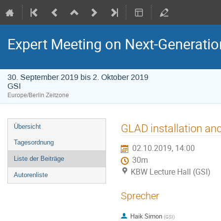
Expert Meeting on Next-Generati
30. September 2019 bis 2. Oktober 2019
GSI
Europe/Berlin Zeitzone
Veranstaltungsmenü
GLAD installation an
Übersicht
Tagesordnung
02.10.2019, 14:00
Liste der Beiträge
30m
KBW Lecture Hall (GSI)
Autorenliste
Sprecher
Haik Simon
(
GSI
)