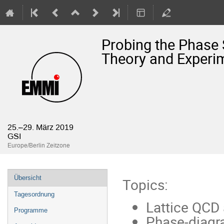
Probing the Phase S
Theory and Experi
25.–29. März 2019
GSI
Europe/Berlin Zeitzone
Veranstaltungsmenü
Übersicht
Topics:
Tagesordnung
Lattice QCD 
Programme
Phase-diagr