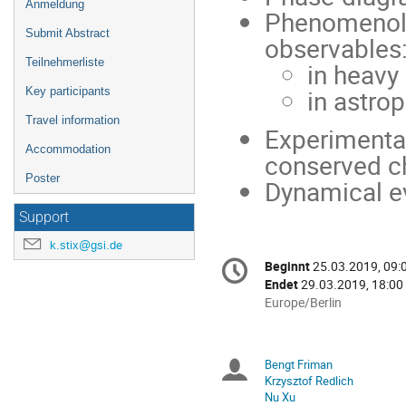
Anmeldung
Phenomenolo
Submit Abstract
observables
Teilnehmerliste
in heavy 
in astro
Key participants
Travel information
Experimenta
Accommodation
conserved ch
Poster
Dynamical ev
Support
k.stix@gsi.de
Konferenzinformatio
Beginnt
25.03.2019, 09:
Datum/Zeit
Endet
29.03.2019, 18:00
Alle
Europe/Berlin
Zeiten
in
Europe/Berlin
Bengt Friman
Sitzungsleiter
Krzysztof Redlich
Nu Xu