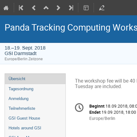
Panda Tracking Computing Work
18.–19. Sept. 2018
GSI Darmstadt
Europe/Berlin Zeitzone
Veranstaltungsmenü
Übersicht
The workshop fee will be 40 E
Tuesday are included.
Tagesordnung
Anmeldung
Konferenzinformatio
Beginnt
18.09.2018, 08:
Datum/Zeit
Teilnehmerliste
Endet
19.09.2018, 18:00
Alle
Europe/Berlin
GSI Guest House
Zeiten
Hotels around GSI
in
Europe/Berlin