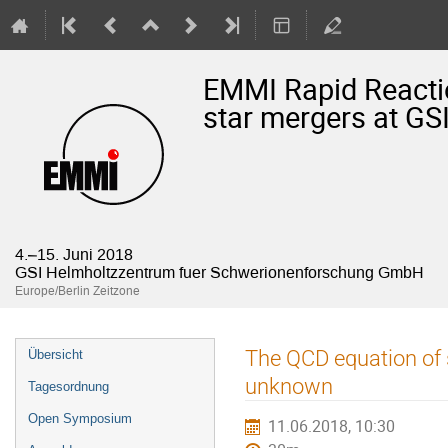
EMMI Rapid Reactio
star mergers at GS
4.–15. Juni 2018
GSI Helmholtzzentrum fuer Schwerionenforschung GmbH
Europe/Berlin Zeitzone
Veranstaltungsmenü
The QCD equation of s
Übersicht
unknown
Tagesordnung
Open Symposium
11.06.2018, 10:30