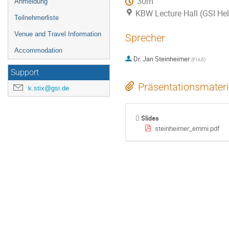
30m
Anmeldung
KBW Lecture Hall (GSI H
Teilnehmerliste
Venue and Travel Information
Sprecher
Accommodation
Dr.
Jan Steinheimer
(
FIAS
)
Support
Präsentationsmateri
k.stix@gsi.de
Slides
steinheimer_emmi.pdf