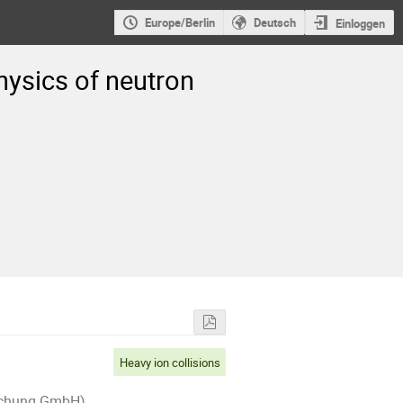
Europe/Berlin
Deutsch
Einloggen
hysics of neutron
Heavy ion collisions
rschung GmbH)