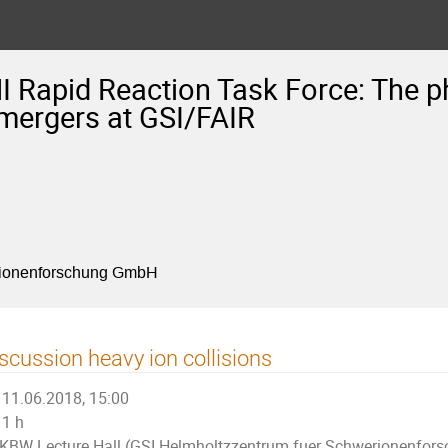
 Rapid Reaction Task Force: The p
 mergers at GSI/FAIR
rionenforschung GmbH
scussion heavy ion collisions
11.06.2018, 15:00
1 h
KBW Lecture Hall (GSI Helmholtzzentrum fuer Schwerionenfo