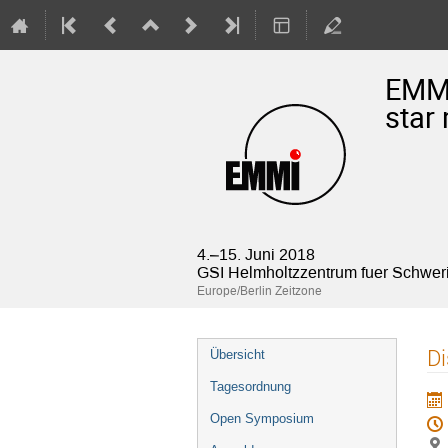
EMMI
star
4.–15. Juni 2018
GSI Helmholtzzentrum fuer Schwe
Europe/Berlin Zeitzone
Veranstaltungsmenü
Di
Übersicht
Tagesordnung
Open Symposium