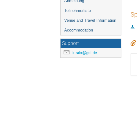
Anmeldung
Teilnehmerliste
Sp
Venue and Travel Information
Accommodation
Support
k.stix@gsi.de